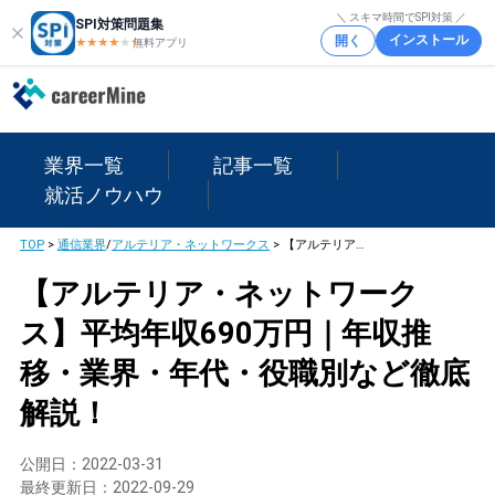
＼ スキマ時間でSPI対策 ／
SPI対策問題集
インストール
開く
★★★★
★
★
無料アプリ
業界一覧
記事一覧
就活ノウハウ
TOP
>
通信業界
/
アルテリア・ネットワークス
>
【アルテリア・ネットワークス】平均年収690万円｜年収推移・業界・年代・役職別など徹底解説！
【アルテリア・ネットワーク
ス】平均年収690万円｜年収推
移・業界・年代・役職別など徹底
解説！
公開日：
2022-03-31
最終更新日：
2022-09-29