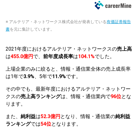
※ アルテリア・ネットワークス株式会社が発表している
有価証券報告
書
を元に集計しています。
2021年度におけるアルテリア・ネットワークスの
売上高
は
455.0億円
で、
前年度成長率
は
104.1%
でした。
上場企業のみに絞ると、情報・通信業全体の売上成長率
は1年で
3.9%
、5年で
11.9%
です。
その中でも、最新年度におけるアルテリア・ネットワー
クスの
売上高ランキング
は、情報・通信業内で
96位
とな
ります。
また、
純利益
は
52.3億円
となり、情報・通信業の
純利益
ランキング
では
54位
となります。