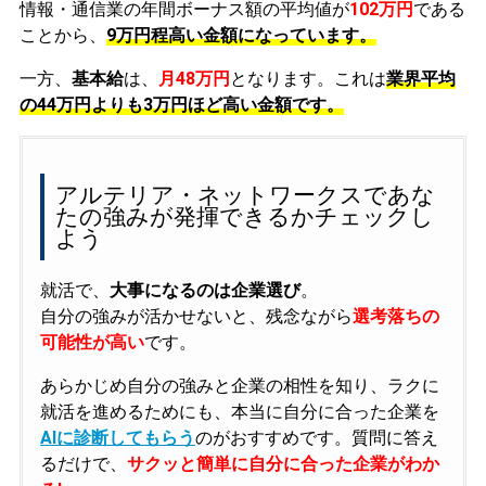
情報・通信業の年間ボーナス額の平均値が
102万円
である
ことから、
9万円程高い金額になっています。
一方、
基本給
は、
月48万円
となります。これは
業界平均
の
44万円よりも3万円ほど高い金額です。
アルテリア・ネットワークスであな
たの強みが発揮できるかチェックし
よう
就活で、
大事になるのは企業選び
。
自分の強みが活かせないと、残念ながら
選考落ちの
可能性が高い
です。
あらかじめ自分の強みと企業の相性を知り、ラクに
就活を進めるためにも、本当に自分に合った企業を
AIに診断してもらう
のがおすすめです。質問に答え
るだけで、
サクッと簡単に自分に合った企業がわか