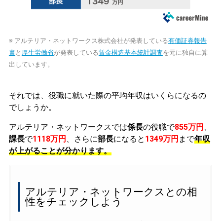
※ アルテリア・ネットワークス株式会社が発表している
有価証券報告
書
と
厚生労働省
が発表している
賃金構造基本統計調査
を元に独自に算
出しています。
それでは、役職に就いた際の平均年収はいくらになるの
でしょうか。
アルテリア・ネットワークスでは
係長
の役職で
855万円
、
課長
で
1118万円
、さらに
部長
になると
1349万円
まで
年収
が上がることが分かります。
アルテリア・ネットワークスとの相
性をチェックしよう