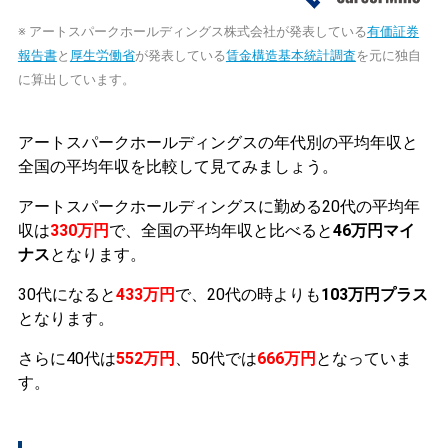
※ アートスパークホールディングス株式会社が発表している
有価証券
報告書
と
厚生労働省
が発表している
賃金構造基本統計調査
を元に独自
に算出しています。
アートスパークホールディングスの年代別の平均年収と
全国の平均年収を比較して見てみましょう。
アートスパークホールディングスに勤める20代の平均年
収は
330万円
で、全国の平均年収と比べると
46万円マイ
ナス
となります。
30代になると
433万円
で、20代の時よりも
103万円プラス
となります。
さらに40代は
552万円
、50代では
666万円
となっていま
す。