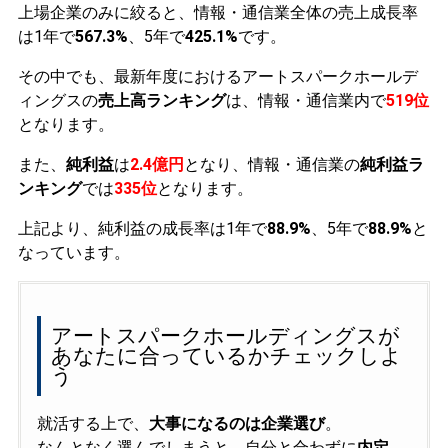
上場企業のみに絞ると、情報・通信業全体の売上成長率
は1年で
567.3%
、5年で
425.1%
です。
その中でも、最新年度におけるアートスパークホールデ
ィングスの
売上高ランキング
は、情報・通信業内で
519位
となります。
また、
純利益
は
2.4億円
となり、情報・通信業の
純利益ラ
ンキング
では
335位
となります。
上記より、純利益の成長率は1年で
88.9%
、5年で
88.9%
と
なっています。
アートスパークホールディングスが
あなたに合っているかチェックしよ
う
就活する上で、
大事になるのは企業選び
。
なんとなく選んでしまうと、自分と合わずに
内定