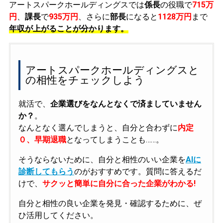
アートスパークホールディングスでは
係長
の役職で
715万
円
、
課長
で
935万円
、さらに
部長
になると
1128万円
まで
年収が上がることが分かります。
アートスパークホールディングスと
の相性をチェックしよう
就活で、
企業選びをなんとなくで済ましていません
か？
。
なんとなく選んでしまうと、自分と合わずに
内定
０、早期退職
となってしまうことも……。
そうならないために、自分と相性のいい企業を
AIに
診断してもらう
のがおすすめです。質問に答えるだ
けで、
サクッと簡単に自分に合った企業がわかる!
自分と相性の良い企業を発見・確認するために、ぜ
ひ活用してください。