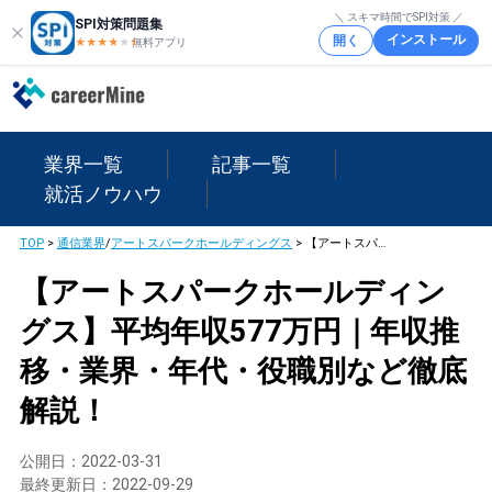
＼ スキマ時間でSPI対策 ／
SPI対策問題集
インストール
開く
★★★★
★
★
無料アプリ
業界一覧
記事一覧
就活ノウハウ
TOP
>
通信業界
/
アートスパークホールディングス
>
【アートスパークホールディングス】平均年収577万円｜年収推移・業界・年代・役職別など徹底解説！
【アートスパークホールディン
グス】平均年収577万円｜年収推
移・業界・年代・役職別など徹底
解説！
公開日：
2022-03-31
最終更新日：
2022-09-29