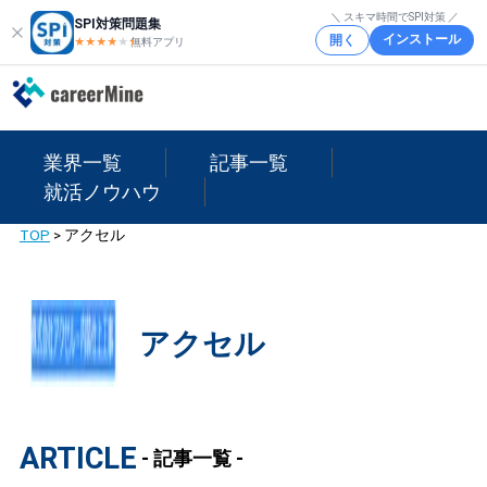
＼ スキマ時間でSPI対策 ／
SPI対策問題集
インストール
開く
★★★★
★
★
無料アプリ
業界一覧
記事一覧
就活ノウハウ
TOP
>
アクセル
アクセル
ARTICLE
- 記事一覧 -