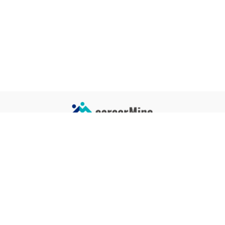
サイトコンテンツ
サイト情報
業界一覧
運営会社
企業一覧
プライバシーポリシー
タグ一覧
記事制作ポリシー
監修者メッセージ
編集部紹介
よくある質問