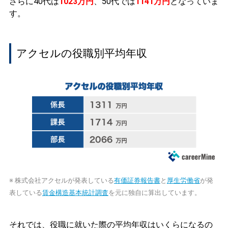
さらに40代は
1023万円
、50代では
1141万円
となっていま
す。
アクセルの役職別平均年収
※ 株式会社アクセルが発表している
有価証券報告書
と
厚生労働省
が発
表している
賃金構造基本統計調査
を元に独自に算出しています。
それでは、役職に就いた際の平均年収はいくらになるの