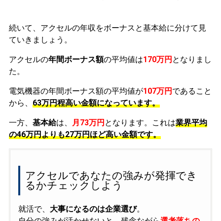
続いて、アクセルの年収をボーナスと基本給に分けて見
ていきましょう。
アクセルの
年間ボーナス額
の平均値は
170万円
となりまし
た。
電気機器の年間ボーナス額の平均値が
107万円
であること
から、
63万円程高い金額になっています。
一方、
基本給
は、
月73万円
となります。これは
業界平均
の
46万円よりも27万円ほど高い金額です。
アクセルであなたの強みが発揮でき
るかチェックしよう
就活で、
大事になるのは企業選び
。
自分の強みが活かせないと、残念ながら
選考落ちの