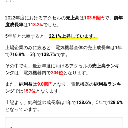
2022年度におけるアクセルの
売上高
は
103.5億円
で、
前年
度成長率
は
118.2%
でした。
5年前と比較すると、
22.1%上昇しています。
上場企業のみに絞ると、電気機器全体の売上成長率は1年
で
716.9%
、5年で
138.7%
です。
その中でも、最新年度におけるアクセルの
売上高ランキ
ング
は、電気機器内で
204位
となります。
また、
純利益
は
9.0億円
となり、電気機器の
純利益ランキ
ング
では
157位
となります。
上記より、純利益の成長率は1年で
128.6%
、5年で
128.6%
となっています。