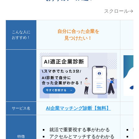
スクロール→
自分に合った企業を
こんな人に
おすすめ！
見つけたい！
AI企業マッチング診断【無料】
サービス名
就活で重要視する事がわかる
E
アクセルとマッチするかわかる
あ
特徴