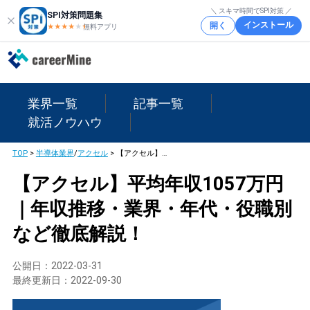
＼ スキマ時間でSPI対策 ／
SPI対策問題集
インストール
開く
★★★★
★
★
無料アプリ
業界一覧
記事一覧
就活ノウハウ
TOP
>
半導体業界
/
アクセル
>
【アクセル】平均年収1057万円｜年収推移・業界・年代・役職別など徹底解説！
【アクセル】平均年収1057万円
｜年収推移・業界・年代・役職別
など徹底解説！
公開日：
2022-03-31
最終更新日：
2022-09-30