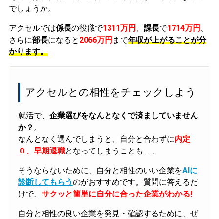
でしょうか。
アクセルでは
係長
の役職で
1311万円
、
課長
で
1714万円
、
さらに
部長
になると
2066万円
まで
年収が上がることが分
かります。
アクセルとの相性をチェックしよう
就活で、
企業選びをなんとなくで済ましていません
か？
。
なんとなく選んでしまうと、自分と合わずに
内定
０、早期退職
となってしまうことも……。
そうならないために、自分と相性のいい企業を
AIに
診断してもらう
のがおすすめです。質問に答えるだ
けで、
サクッと簡単に自分に合った企業がわかる!
自分と相性の良い企業を発見・確認するために、ぜ