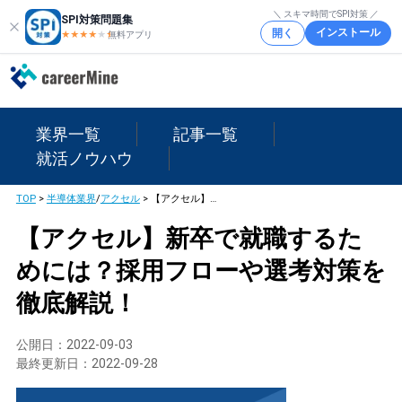
＼ スキマ時間でSPI対策 ／
SPI対策問題集
インストール
開く
★★★★
★
★
無料アプリ
業界一覧
記事一覧
就活ノウハウ
TOP
>
半導体業界
/
アクセル
>
【アクセル】新卒で就職するためには？採用フローや選考対策を徹底解説！
【アクセル】新卒で就職するた
めには？採用フローや選考対策を
徹底解説！
公開日：
2022-09-03
最終更新日：
2022-09-28