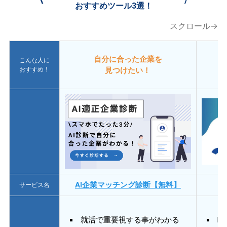
おすすめツール3選！
スクロール→
自分に合った企業を
こんな人に
おすすめ！
見つけたい！
AI企業マッチング診断【無料】
サービス名
就活で重要視する事がわかる
E