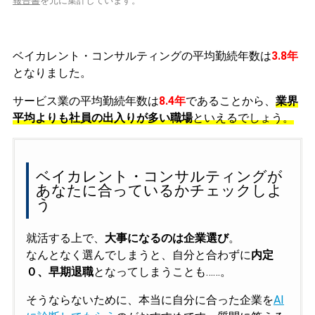
報告書
を元に集計しています。
ベイカレント・コンサルティングの平均勤続年数は
3.8年
となりました。
サービス業の平均勤続年数は
8.4年
であることから、
業界
平均よりも社員の出入りが多い職場
といえるでしょう。
ベイカレント・コンサルティングが
あなたに合っているかチェックしよ
う
就活する上で、
大事になるのは企業選び
。
なんとなく選んでしまうと、自分と合わずに
内定
０、早期退職
となってしまうことも……。
そうならないために、本当に自分に合った企業を
AI