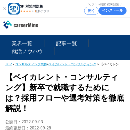
＼ スキマ時間でSPI対策 ／
SPI対策問題集
インストール
開く
★★★★
★
★
無料アプリ
業界一覧
記事一覧
就活ノウハウ
TOP
>
コンサルティング業界
/
ベイカレント・コンサルティング
>
【ベイカレント・コンサルティング】新卒で就職するためには？採用フローや選考対策を徹底解説！
【ベイカレント・コンサルティ
ング】新卒で就職するために
は？採用フローや選考対策を徹底
解説！
公開日：
2022-09-03
最終更新日：
2022-09-28