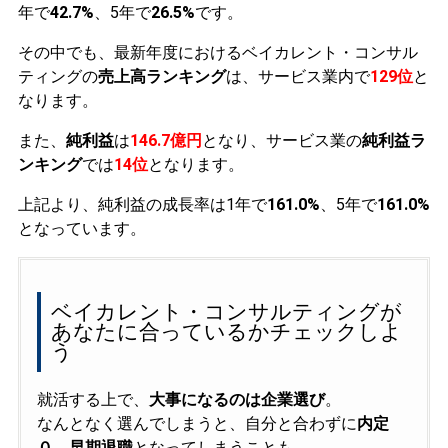
年で
42.7%
、5年で
26.5%
です。
その中でも、最新年度におけるベイカレント・コンサル
ティングの
売上高ランキング
は、サービス業内で
129位
と
なります。
また、
純利益
は
146.7億円
となり、サービス業の
純利益ラ
ンキング
では
14位
となります。
上記より、純利益の成長率は1年で
161.0%
、5年で
161.0%
となっています。
ベイカレント・コンサルティングが
あなたに合っているかチェックしよ
う
就活する上で、
大事になるのは企業選び
。
なんとなく選んでしまうと、自分と合わずに
内定
０、早期退職
となってしまうことも……。