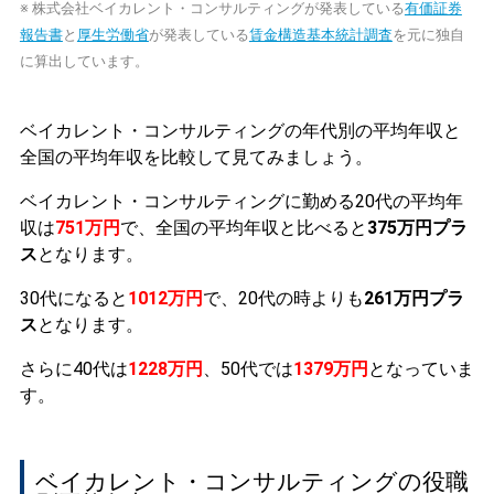
※ 株式会社ベイカレント・コンサルティングが発表している
有価証券
報告書
と
厚生労働省
が発表している
賃金構造基本統計調査
を元に独自
に算出しています。
ベイカレント・コンサルティングの年代別の平均年収と
全国の平均年収を比較して見てみましょう。
ベイカレント・コンサルティングに勤める20代の平均年
収は
751万円
で、全国の平均年収と比べると
375万円プラ
ス
となります。
30代になると
1012万円
で、20代の時よりも
261万円プラ
ス
となります。
さらに40代は
1228万円
、50代では
1379万円
となっていま
す。
ベイカレント・コンサルティングの役職