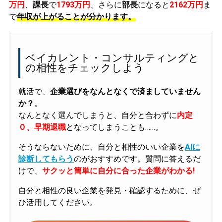
万円
、
課長
で
1793万円
、さらに
部長
になると
2162万円
ま
で
年収が上がることが分かります。
ベイカレント・コンサルティングと
の相性をチェックしよう
就活で、
企業選びをなんとなくで済ましていません
か？
。
なんとなく選んでしまうと、自分と合わずに
内定
０、早期退職
となってしまうことも……。
そうならないために、自分と相性のいい企業を
AIに
診断してもらう
のがおすすめです。質問に答えるだ
けで、
サクッと簡単に自分に合った企業がわかる!
自分と相性の良い企業を発見・確認するために、ぜ
ひ活用してください。