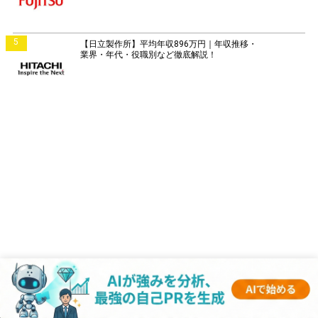
5
【日立製作所】平均年収896万円｜年収推移・
業界・年代・役職別など徹底解説！