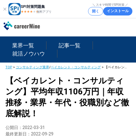
＼ スキマ時間でSPI対策 ／
SPI対策問題集
インストール
開く
★★★★
★
★
無料アプリ
業界一覧
記事一覧
就活ノウハウ
TOP
>
コンサルティング業界
/
ベイカレント・コンサルティング
>
【ベイカレント・コンサルティング】平均年収1106万円｜年収推移・業界・年代・役職別など徹底解説！
【ベイカレント・コンサルティ
ング】平均年収1106万円｜年収
推移・業界・年代・役職別など徹
底解説！
公開日：
2022-03-31
最終更新日：
2022-09-29