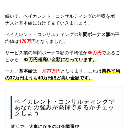
続いて、ベイカレント・コンサルティングの年収をボー
ナスと基本給に分けて見ていきましょう。
ベイカレント・コンサルティングの
年間ボーナス額
の平
均値は
178万円
となりました。
サービス業の年間ボーナス額の平均値が
85万円
であるこ
とから、
93万円程高い金額になっています。
一方、
基本給
は、
月77万円
となります。これは
業界平均
の
37万円よりも40万円ほど高い金額です。
ベイカレント・コンサルティングで
あなたの強みが発揮できるかチェッ
クしよう
就活で、
大事になるのは企業選び
。