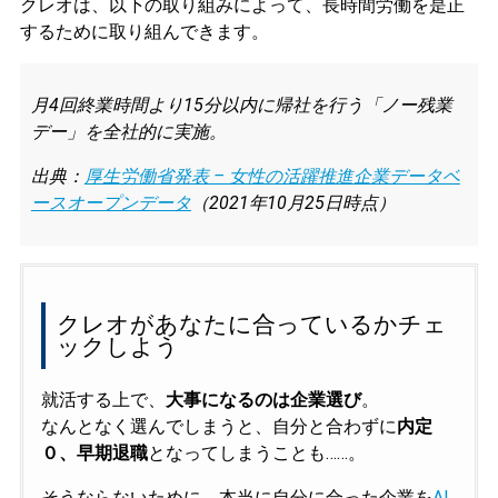
クレオは、以下の取り組みによって、長時間労働を是正
するために取り組んできます。
月4回終業時間より15分以内に帰社を行う「ノー残業
デー」を全社的に実施。
出典：
厚生労働省発表 – 女性の活躍推進企業データベ
ースオープンデータ
（2021年10月25日時点）
クレオがあなたに合っているかチェ
ックしよう
就活する上で、
大事になるのは企業選び
。
なんとなく選んでしまうと、自分と合わずに
内定
０、早期退職
となってしまうことも……。
そうならないために、本当に自分に合った企業を
AI