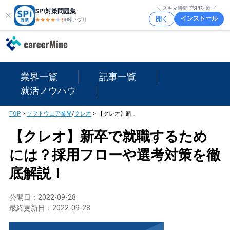
＼ スキマ時間でSPI対策 ／
SPI対策問題集
インストール
開く
★★★★
★
★
無料アプリ
業界一覧
記事一覧
就活ノウハウ
TOP
>
ソフトウェア業界
/
クレオ
>
【クレオ】新卒で就職するためには？採用フローや選考対策を徹底解説！
【クレオ】新卒で就職するため
には？採用フローや選考対策を徹
底解説！
公開日：
2022-09-28
最終更新日：
2022-09-28