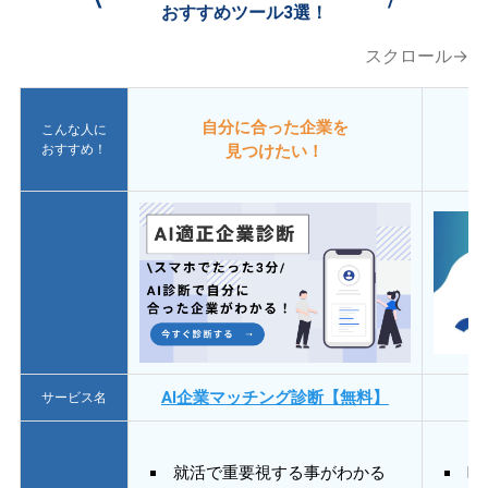
おすすめツール3選！
スクロール→
自分に合った企業を
こんな人に
おすすめ！
見つけたい！
AI企業マッチング診断【無料】
サービス名
就活で重要視する事がわかる
E