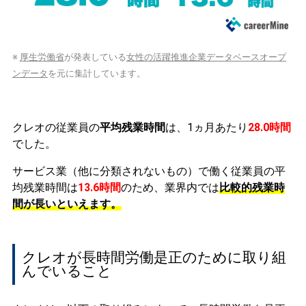
※
厚生労働省
が発表している
女性の活躍推進企業データベースオープ
ンデータ
を元に集計しています。
クレオの従業員の
平均残業時間
は、1ヵ月あたり
28.0時間
でした。
サービス業（他に分類されないもの）で働く従業員の平
均残業時間は
13.6時間
のため、業界内では
比較的残業時
間が長いといえます。
クレオが長時間労働是正のために取り組
んでいること