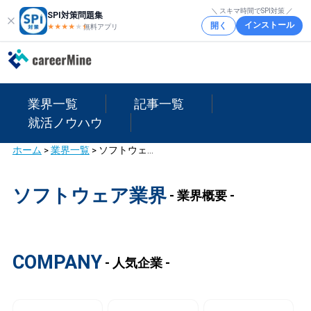
＼ スキマ時間でSPI対策 ／
SPI対策問題集
インストール
開く
★★★★
★
★
無料アプリ
業界一覧
記事一覧
就活ノウハウ
ホーム
>
業界一覧
>
ソフトウェア業界
ソフトウェア業界
- 業界概要 -
COMPANY
- 人気企業 -