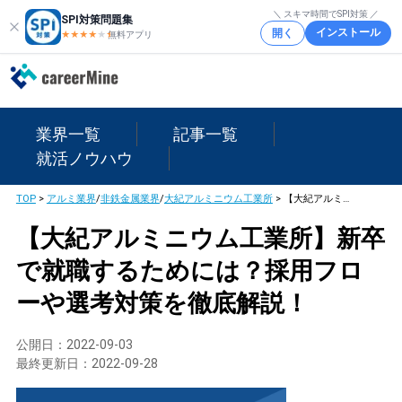
＼ スキマ時間でSPI対策 ／
SPI対策問題集
インストール
開く
★★★★
★
★
無料アプリ
業界一覧
記事一覧
就活ノウハウ
TOP
>
アルミ業界
/
非鉄金属業界
/
大紀アルミニウム工業所
>
【大紀アルミニウム工業所】新卒で就職するためには？採用フローや選考対策を徹底解説！
【大紀アルミニウム工業所】新卒
で就職するためには？採用フロ
ーや選考対策を徹底解説！
公開日：
2022-09-03
最終更新日：
2022-09-28