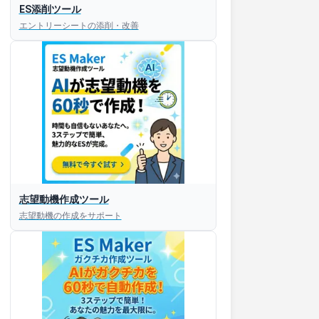
ES添削ツール
エントリーシートの添削・改善
すぐESを
志望動機作成ツール
してほしい！
志望動機の作成をサポート