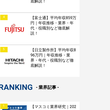
底解説！
4
【富士通】平均年収859万
円｜年収推移・業界・年
代・役職別など徹底解
説！
5
【日立製作所】平均年収8
96万円｜年収推移・業
界・年代・役職別など徹
底解説！
RANKING
- 業界記事 -
1
【マスコミ業界研究｜202