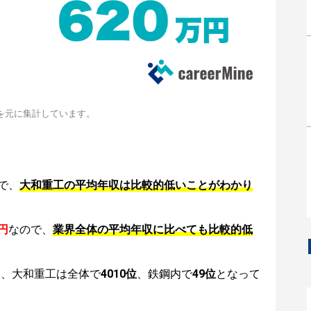
を元に集計しています。
で、
大和重工の平均年収は比較的低いことがわかり
円
なので、
業界全体の平均年収に比べても比較的低
は、大和重工は全体で
4010位
、鉄鋼内で
49位
となって