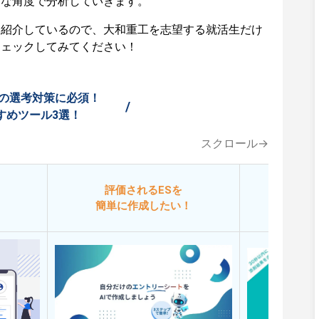
々な角度で分析していきます。
も紹介しているので、大和重工を志望する就活生だけ
チェックしてみてください！
の選考対策に必須！
/
すめツール3選！
スクロール→
評価されるESを
今
簡単に作成したい！
添削