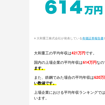
※ 大和重工株式会社が発表している
有価証券報告書
大和重工の平均年収は
421万円
です。
国内の上場企業の平均年収は
614万円
なの
ます。
また、鉄鋼でみた場合の平均年収は
620万
い数値です。
上場企業における平均年収ランキングで
います。