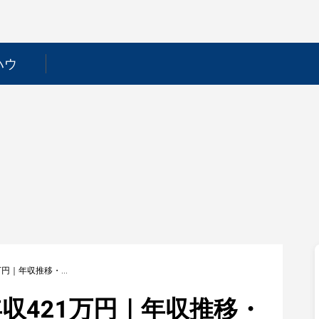
ハウ
【大和重工】平均年収421万円｜年収推移・業界・年代・役職別など徹底解説！
収421万円｜年収推移・