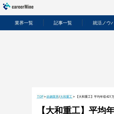
業界一覧
記事一覧
就活ノウ
TOP
>
鉄鋼業界
/
大和重工
>
【大和重工】平均年