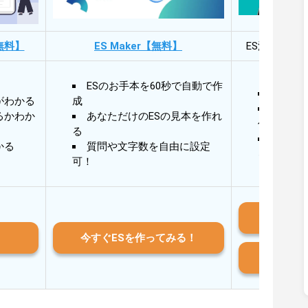
無料】
ES Maker【無料】
ES添削・面
ESのお手本を60秒で自動で作
30秒
がわかる
成
30秒
るかわか
あなただけのESの見本を作れ
作成
る
AIと
かる
質問や文字数を自由に設定
る
可！
iO
今すぐESを作ってみる！
And