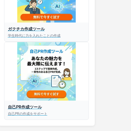
接対策アプリ【無料】
ガクチカ作成ツール
学生時代に力を入れたことの作成
以内にあなたのESを添削
以内にあなただけのESを
対話して面接練習ができ
S版はこちら
自己PR作成ツール
roid版はこちら
自己PRの作成をサポート