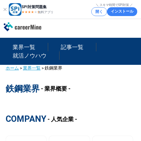
＼ スキマ時間でSPI対策 ／
SPI対策問題集
インストール
開く
★★★★
★
★
無料アプリ
業界一覧
記事一覧
就活ノウハウ
ホーム
>
業界一覧
>
鉄鋼業界
鉄鋼業界
- 業界概要 -
COMPANY
- 人気企業 -