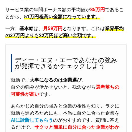
サービス業の年間ボーナス額の平均値が
85万円
であるこ
とから、
51万円程高い金額になっています。
一方、
基本給
は、
月59万円
となります。これは
業界平均
の
37万円よりも22万円ほど高い金額です。
ディー・エヌ・エーであなたの強み
が発揮できるかチェックしよう
就活で、
大事になるのは企業選び
。
自分の強みが活かせないと、残念ながら
選考落ちの
可能性が高い
です。
あらかじめ自分の強みと企業の相性を知り、ラクに
就活を進めるためにも、本当に自分に合った企業を
AIに診断してもらう
のがおすすめです。質問に答え
るだけで、
サクッと簡単に自分に合った企業がわか