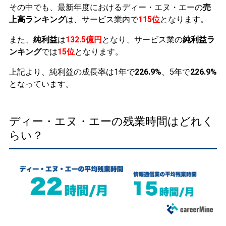
その中でも、最新年度におけるディー・エヌ・エーの
売
上高ランキング
は、サービス業内で
115位
となります。
また、
純利益
は
132.5億円
となり、サービス業の
純利益ラ
ンキング
では
15位
となります。
上記より、純利益の成長率は1年で
226.9%
、5年で
226.9%
となっています。
ディー・エヌ・エーの残業時間はどれく
らい？