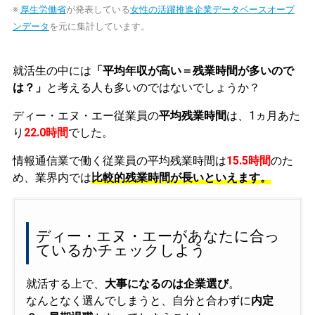
※
厚生労働省
が発表している
女性の活躍推進企業データベースオープ
ンデータ
を元に集計しています。
就活生の中には
「平均年収が高い＝残業時間が多いので
は？」
と考える人も多いのではないでしょうか？
ディー・エヌ・エー従業員の
平均残業時間
は、1ヵ月あた
り
22.0時間
でした。
情報通信業で働く従業員の平均残業時間は
15.5時間
のた
め、業界内では
比較的残業時間が長いといえます。
ディー・エヌ・エーがあなたに合っ
ているかチェックしよう
就活する上で、
大事になるのは企業選び
。
なんとなく選んでしまうと、自分と合わずに
内定