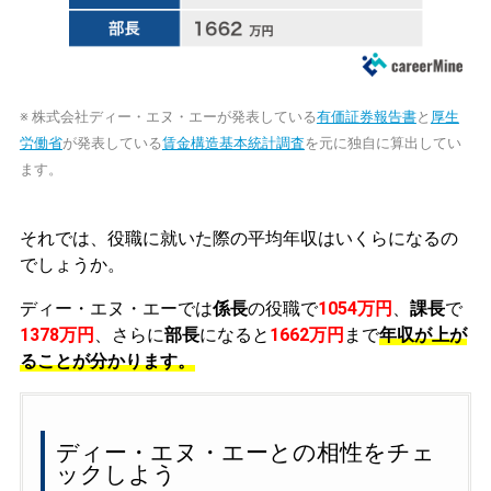
※ 株式会社ディー・エヌ・エーが発表している
有価証券報告書
と
厚生
労働省
が発表している
賃金構造基本統計調査
を元に独自に算出してい
ます。
それでは、役職に就いた際の平均年収はいくらになるの
でしょうか。
ディー・エヌ・エーでは
係長
の役職で
1054万円
、
課長
で
1378万円
、さらに
部長
になると
1662万円
まで
年収が上が
ることが分かります。
ディー・エヌ・エーとの相性をチェ
ックしよう