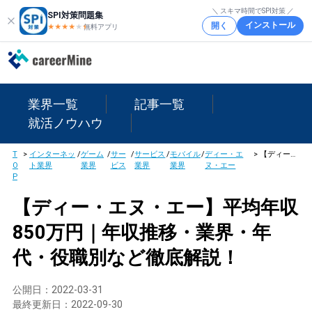
＼ スキマ時間でSPI対策 ／
SPI対策問題集
インストール
開く
★★★★
★
★
無料アプリ
業界一覧
記事一覧
就活ノウハウ
T
>
インターネッ
/
ゲーム
/
サー
/
サービス
/
モバイル
/
ディー・エ
>
【ディー・エヌ・エー】平均年収850万円｜年収推移・業界・年代・役職別など徹底解説！
O
ト業界
業界
ビス
業界
業界
ヌ・エー
P
【ディー・エヌ・エー】平均年収
850万円｜年収推移・業界・年
代・役職別など徹底解説！
公開日：
2022-03-31
最終更新日：
2022-09-30