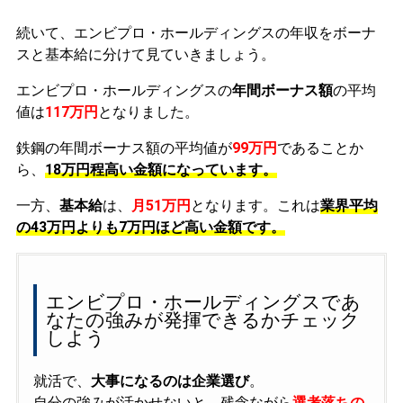
続いて、エンビプロ・ホールディングスの年収をボーナ
スと基本給に分けて見ていきましょう。
エンビプロ・ホールディングスの
年間ボーナス額
の平均
値は
117万円
となりました。
鉄鋼の年間ボーナス額の平均値が
99万円
であることか
ら、
18万円程高い金額になっています。
一方、
基本給
は、
月51万円
となります。これは
業界平均
の
43万円よりも7万円ほど高い金額です。
エンビプロ・ホールディングスであ
なたの強みが発揮できるかチェック
しよう
就活で、
大事になるのは企業選び
。
自分の強みが活かせないと、残念ながら
選考落ちの