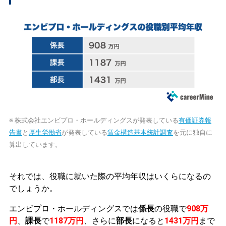
※ 株式会社エンビプロ・ホールディングスが発表している
有価証券報
告書
と
厚生労働省
が発表している
賃金構造基本統計調査
を元に独自に
算出しています。
それでは、役職に就いた際の平均年収はいくらになるの
でしょうか。
エンビプロ・ホールディングスでは
係長
の役職で
908万
円
、
課長
で
1187万円
、さらに
部長
になると
1431万円
まで