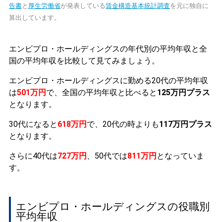
告書
と
厚生労働省
が発表している
賃金構造基本統計調査
を元に独自に
算出しています。
エンビプロ・ホールディングスの年代別の平均年収と全
国の平均年収を比較して見てみましょう。
エンビプロ・ホールディングスに勤める20代の平均年収
は
501万円
で、全国の平均年収と比べると
125万円プラス
となります。
30代になると
618万円
で、20代の時よりも
117万円プラス
となります。
さらに40代は
727万円
、50代では
811万円
となっていま
す。
エンビプロ・ホールディングスの役職別
平均年収