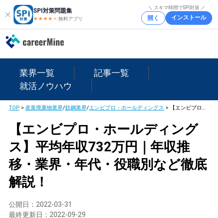
＼ スキマ時間でSPI対策 ／
SPI対策問題集
インストール
開く
★★★★
★
★
無料アプリ
業界一覧
記事一覧
就活ノウハウ
TOP
>
産業廃棄物業界
/
鉄鋼業界
/
エンビプロ・ホールディングス
>
【エンビプロ・ホールディングス】平均年収732万円｜年収推移・業界・年代・役職別など徹底解説！
【エンビプロ・ホールディング
ス】平均年収732万円｜年収推
移・業界・年代・役職別など徹底
解説！
公開日：
2022-03-31
最終更新日：
2022-09-29