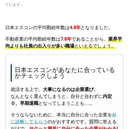
ています。
日本エスコンの平均勤続年数は
4.8年
となりました。
不動産業の平均勤続年数は
7.8年
であることから、
業界平
均よりも社員の出入りが多い職場
といえるでしょう。
日本エスコンがあなたに合っている
かチェックしよう
就活する上で、
大事になるのは企業選び
。
なんとなく選んでしまうと、自分と合わずに
内定
０、早期退職
となってしまうことも……。
そうならないために、本当に自分に合った企業を
AI
に診断してもらう
のがおすすめです。質問に答える
だけで、
サクッと簡単に自分に合った企業がわかる!