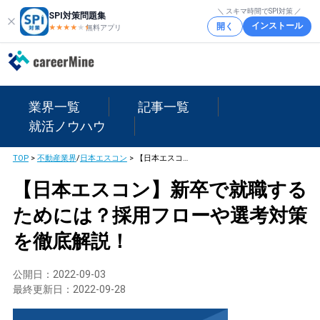
＼ スキマ時間でSPI対策 ／
SPI対策問題集
インストール
開く
★★★★
★
★
無料アプリ
業界一覧
記事一覧
就活ノウハウ
TOP
>
不動産業界
/
日本エスコン
>
【日本エスコン】新卒で就職するためには？採用フローや選考対策を徹底解説！
【日本エスコン】新卒で就職する
ためには？採用フローや選考対策
を徹底解説！
公開日：
2022-09-03
最終更新日：
2022-09-28