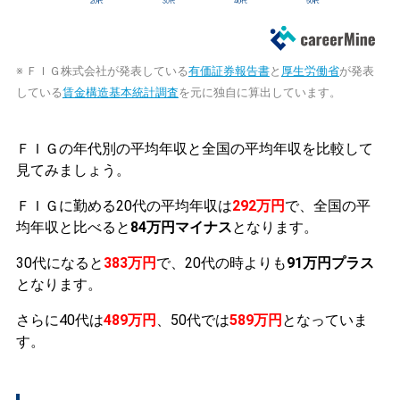
※ ＦＩＧ株式会社が発表している
有価証券報告書
と
厚生労働省
が発表
している
賃金構造基本統計調査
を元に独自に算出しています。
ＦＩＧの年代別の平均年収と全国の平均年収を比較して
見てみましょう。
ＦＩＧに勤める20代の平均年収は
292万円
で、全国の平
均年収と比べると
84万円マイナス
となります。
30代になると
383万円
で、20代の時よりも
91万円プラス
となります。
さらに40代は
489万円
、50代では
589万円
となっていま
す。