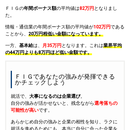
ＦＩＧの
年間ボーナス額
の平均値は
82万円
となりまし
た。
情報・通信業の年間ボーナス額の平均値が
102万円
である
ことから、
20万円程低い金額になっています。
一方、
基本給
は、
月35万円
となります。これは
業界平均
の
44万円よりも8万円ほど低い金額です。
ＦＩＧであなたの強みが発揮できる
かチェックしよう
就活で、
大事になるのは企業選び
。
自分の強みが活かせないと、残念ながら
選考落ちの
可能性が高い
です。
あらかじめ自分の強みと企業の相性を知り、ラクに
就活を進めるためにも、本当に自分に合った企業を