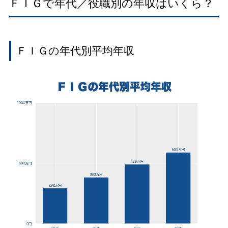
ＦＩＧで年代／役職別の年収はいくら？
ＦＩＧの年代別平均年収