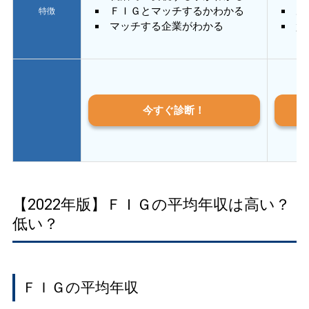
ＦＩＧとマッチするかわかる
あ
特徴
マッチする企業がわかる
質
今すぐ診断！
【2022年版】ＦＩＧの平均年収は高い？
低い？
ＦＩＧの平均年収