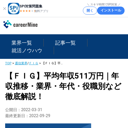
＼ スキマ時間でSPI対策 ／
SPI対策問題集
インストール
開く
★★★★
★
★
無料アプリ
業界一覧
記事一覧
就活ノウハウ
TOP
>
通信業界
/
ＦＩＧ
>
【ＦＩＧ】平均年収511万円｜年収推移・業界・年代・役職別など徹底解説！
【ＦＩＧ】平均年収511万円｜年
収推移・業界・年代・役職別など
徹底解説！
公開日：
2022-03-31
最終更新日：
2022-09-29