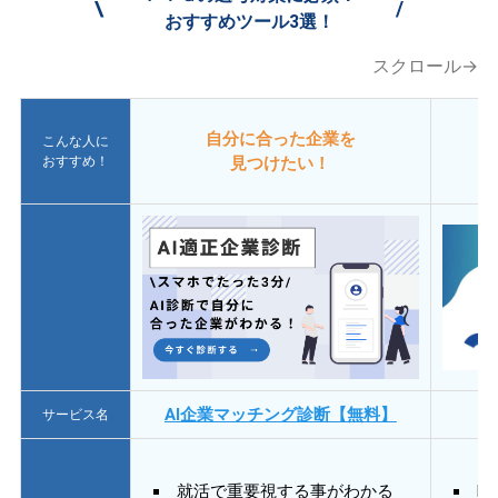
\
/
おすすめツール3選！
スクロール→
自分に合った企業を
こんな人に
おすすめ！
見つけたい！
AI企業マッチング診断【無料】
サービス名
就活で重要視する事がわかる
E