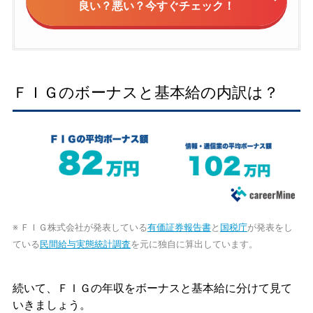
良い？悪い？今すぐチェック！
ＦＩＧのボーナスと基本給の内訳は？
※ ＦＩＧ株式会社が発表している
有価証券報告書
と
国税庁
が発表をし
ている
民間給与実態統計調査
を元に独自に算出しています。
続いて、ＦＩＧの年収をボーナスと基本給に分けて見て
いきましょう。