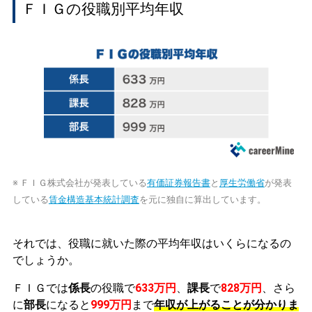
ＦＩＧの役職別平均年収
※ ＦＩＧ株式会社が発表している
有価証券報告書
と
厚生労働省
が発表
している
賃金構造基本統計調査
を元に独自に算出しています。
それでは、役職に就いた際の平均年収はいくらになるの
でしょうか。
ＦＩＧでは
係長
の役職で
633万円
、
課長
で
828万円
、さら
に
部長
になると
999万円
まで
年収が上がることが分かりま