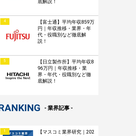
底解説！
4
【富士通】平均年収859万
円｜年収推移・業界・年
代・役職別など徹底解
説！
5
【日立製作所】平均年収8
96万円｜年収推移・業
界・年代・役職別など徹
底解説！
RANKING
- 業界記事 -
1
【マスコミ業界研究｜202