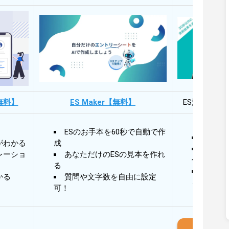
無料】
ES Maker【無料】
ES添削・面
ESのお手本を60秒で自動で作
30秒
がわかる
成
30秒
レーショ
あなただけのESの見本を作れ
作成
る
AIと
かる
質問や文字数を自由に設定
る
可！