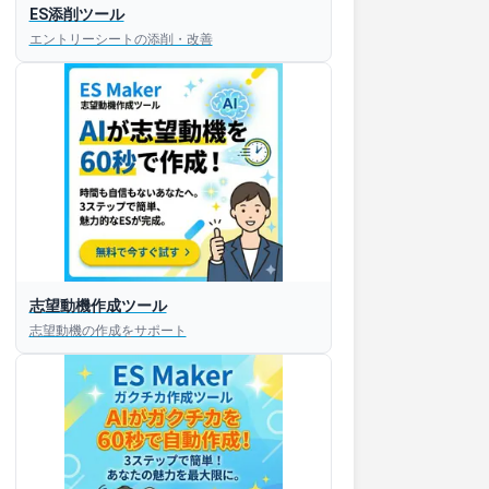
ES添削ツール
エントリーシートの添削・改善
志望動機作成ツール
志望動機の作成をサポート
すぐESを
してほしい！