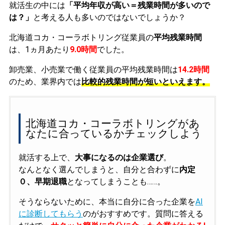
就活生の中には
「平均年収が高い＝残業時間が多いので
は？」
と考える人も多いのではないでしょうか？
北海道コカ・コーラボトリング従業員の
平均残業時間
は、1ヵ月あたり
9.0時間
でした。
卸売業、小売業で働く従業員の平均残業時間は
14.2時間
のため、業界内では
比較的残業時間が短いといえます。
北海道コカ・コーラボトリングがあ
なたに合っているかチェックしよう
就活する上で、
大事になるのは企業選び
。
なんとなく選んでしまうと、自分と合わずに
内定
０、早期退職
となってしまうことも……。
そうならないために、本当に自分に合った企業を
AI
に診断してもらう
のがおすすめです。質問に答える