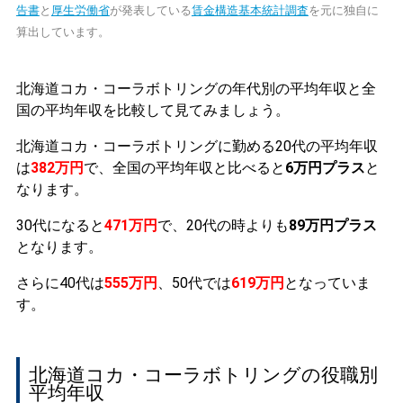
告書
と
厚生労働省
が発表している
賃金構造基本統計調査
を元に独自に
算出しています。
北海道コカ・コーラボトリングの年代別の平均年収と全
国の平均年収を比較して見てみましょう。
北海道コカ・コーラボトリングに勤める20代の平均年収
は
382万円
で、全国の平均年収と比べると
6万円プラス
と
なります。
30代になると
471万円
で、20代の時よりも
89万円プラス
となります。
さらに40代は
555万円
、50代では
619万円
となっていま
す。
北海道コカ・コーラボトリングの役職別
平均年収