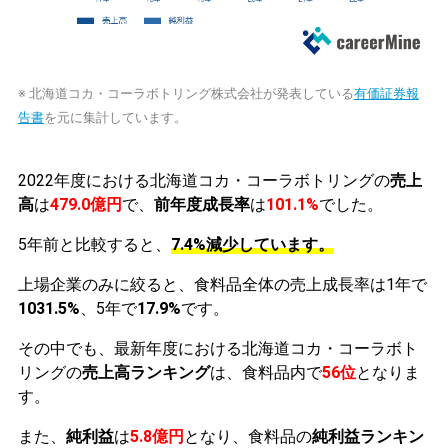
※ 北海道コカ・コーラボトリング株式会社が発表している
有価証券報
告書
を元に集計しています。
2022年度における北海道コカ・コーラボトリングの
売上
高
は
479.0億円
で、
前年度成長率
は
101.1%
でした。
5年前と比較すると、
7.4%減少しています。
上場企業のみに絞ると、食料品全体の売上成長率は1年で
1031.5%
、5年で
17.9%
です。
その中でも、最新年度における北海道コカ・コーラボト
リングの
売上高ランキング
は、食料品内で
56位
となりま
す。
また、
純利益
は
5.8億円
となり、食料品の
純利益ランキン