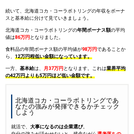
続いて、北海道コカ・コーラボトリングの年収をボーナ
スと基本給に分けて見ていきましょう。
北海道コカ・コーラボトリングの
年間ボーナス額
の平均
値は
86万円
となりました。
食料品の年間ボーナス額の平均値が
98万円
であることか
ら、
12万円程低い金額になっています。
一方、
基本給
は、
月37万円
となります。これは
業界平均
の
42万円よりも5万円ほど低い金額です。
北海道コカ・コーラボトリングであ
なたの強みが発揮できるかチェック
しよう
就活で、
大事になるのは企業選び
。
自分の強みが活かせないと、残念ながら
選考落ちの