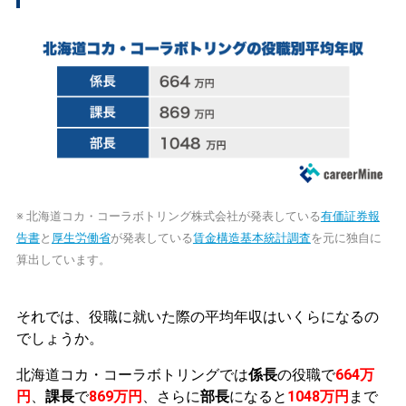
※ 北海道コカ・コーラボトリング株式会社が発表している
有価証券報
告書
と
厚生労働省
が発表している
賃金構造基本統計調査
を元に独自に
算出しています。
それでは、役職に就いた際の平均年収はいくらになるの
でしょうか。
北海道コカ・コーラボトリングでは
係長
の役職で
664万
円
、
課長
で
869万円
、さらに
部長
になると
1048万円
まで