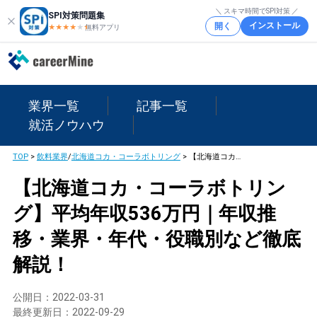
＼ スキマ時間でSPI対策 ／
SPI対策問題集
インストール
開く
★★★★
★
★
無料アプリ
業界一覧
記事一覧
就活ノウハウ
TOP
>
飲料業界
/
北海道コカ・コーラボトリング
>
【北海道コカ・コーラボトリング】平均年収536万円｜年収推移・業界・年代・役職別など徹底解説！
【北海道コカ・コーラボトリン
グ】平均年収536万円｜年収推
移・業界・年代・役職別など徹底
解説！
公開日：
2022-03-31
最終更新日：
2022-09-29