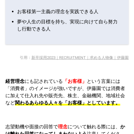
お客様第一主義の理念を実践できる人
夢や人生の目標を持ち、実現に向けて自ら努力
し行動できる人
引用：
新卒採用2023｜RECRUITMENT｜求める人物像｜伊藤園
経営理念
にも記されている
「お客様」
という言葉には
「消費者」のイメージが強いですが、伊藤園では
消費者
に加えて仕入れ先や販売先、株主、金融機関、地域社会
など
関わるあらゆる人々を「お客様」としています。
志望動機や面接の回答で
理念
について触れる際には、
か
け離れた回答になってしまわないよう
注意してくださ