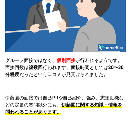
グループ面接ではなく
、
個別面接
が行われるようです。
面接回数は
複数回
行われます。面接時間と
しては
20〜30
分程度
だったという口コミが見受けられました。
伊藤園の面接
では自己PRや自己紹介、強み、志望動機な
どの定番の質問以
外にも、
伊藤園に関する知識・情報
を
問われることがあります。