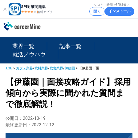
＼ スキマ時間でSPI対策 ／
SPI対策問題集
インストール
開く
★★★★
★
★
無料アプリ
業界一覧
記事一覧
就活ノウハウ
TOP
>
カフェ業界
/
飲料業界
/
飲食業界
/
伊藤園
>
【伊藤園｜面接攻略ガイド】採用傾向から実際に聞かれた質問まで徹底解説！
【伊藤園｜面接攻略ガイド】採用
傾向から実際に聞かれた質問ま
で徹底解説！
公開日：
2022-10-19
最終更新日：
2022-12-12