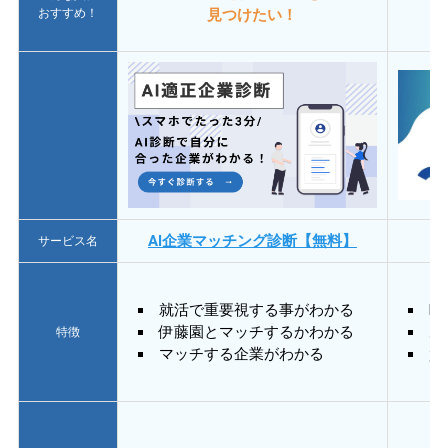
おすすめ！
見つけたい！
AI企業マッチング診断【無料】
サービス名
就活で重要視する事がわかる
E
伊藤園とマッチするかわかる
あ
特徴
マッチする企業がわかる
質