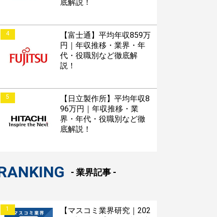
底解説！
4
【富士通】平均年収859万
円｜年収推移・業界・年
代・役職別など徹底解
説！
5
【日立製作所】平均年収8
96万円｜年収推移・業
界・年代・役職別など徹
底解説！
RANKING
- 業界記事 -
1
【マスコミ業界研究｜202