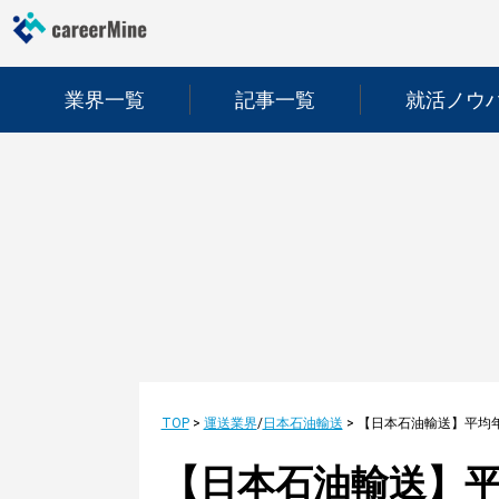
業界一覧
記事一覧
就活ノウ
TOP
>
運送業界
/
日本石油輸送
>
【日本石油輸送】平