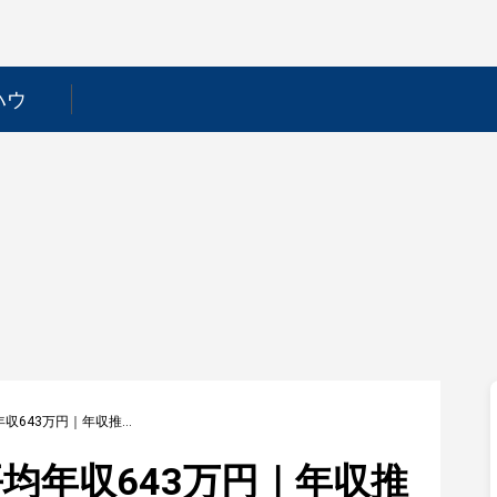
ハウ
【日本石油輸送】平均年収643万円｜年収推移・業界・年代・役職別など徹底解説！
均年収643万円｜年収推