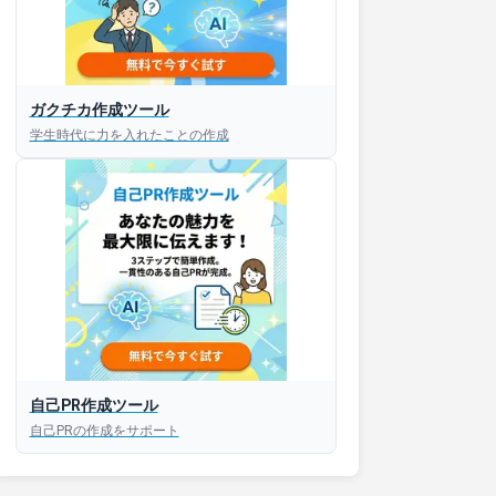
接対策アプリ【無料】
ガクチカ作成ツール
学生時代に力を入れたことの作成
以内にあなたのESを添削
以内にあなただけのESを
対話して面接練習ができ
S版はこちら
自己PR作成ツール
roid版はこちら
自己PRの作成をサポート