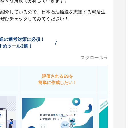
ど様々な角度で分析していきます。
も紹介しているので、日本石油輸送を志望する就活生
はぜひチェックしてみてください！
送の選考対策に必須！
/
すめツール3選！
スクロール→
評価されるESを
今
簡単に作成したい！
添削