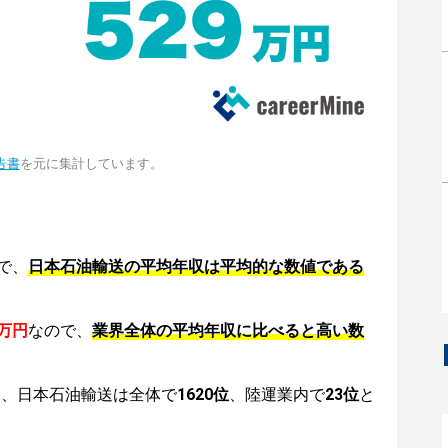
告書
を元に集計しています。
で、
日本石油輸送の平均年収は平均的な数値である
9万円
なので、
業界全体の平均年収に比べると高い数
は、日本石油輸送は全体で
1620位
、陸運業内で
23位
と