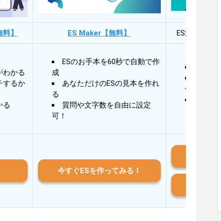
無料】
ES Maker【無料】
ES添削・面
ESのお手本を60秒で自動で作
30秒
がわかる
成
30秒
チするか
あなただけのESの見本を作れ
作成
る
AIと
かる
質問や文字数を自由に設定
る
可！
iO
今すぐESを作ってみる！
And