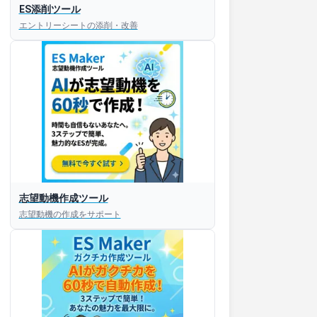
ES添削ツール
エントリーシートの添削・改善
すぐESを
志望動機作成ツール
してほしい！
志望動機の作成をサポート