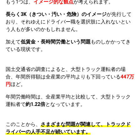
もう1つは、
イメージ的な観点
が考えられます。
長らく3K（きつい・汚い・危険）のイメージ
が先行して
おり、それゆえにドライバー職を選択肢に入れないとい
う人もが多いのかもしれません。
加えて
低賃金・長時間労働という問題
ものしかかってき
ている現状です。
国土交通省の調査によると、大型トラック運転者の場
合、年間所得額は全産業の平均よりも下回っている
447万
円
ほど。
年間労働時間は、全産業平均と比較して、大型トラック
運転者で
約1.22倍
となっています。
このことから、
さまざまな問題が関連して、トラックド
ライバーの人手不足が続いています。