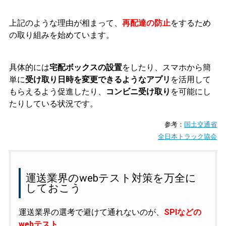
上記のような理由が相まって、
再配達の防止
をするため
の取り組みを始めています。
具体的には
宅配ボックスの設置
をしたり、スマホから簡
単に
受け取り日時を変更できるようなアプリ
を活用して
もらえるよう促進したり、
コンビニ受け取り
を可能にし
たりしている状況です。
参考：
国土交通省
全日本トラック協会
運送業界のwebテスト対策を万全に
しておこう
運送業界の選考で避けて通れないのが、
SPIなどの
webテスト
。