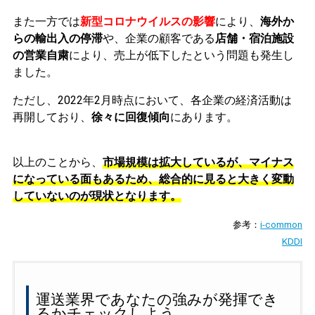
また一方では
新型コロナウイルスの影響
により、
海外か
らの輸出入の停滞
や、企業の顧客である
店舗・宿泊施設
の営業自粛
により、売上が低下したという問題も発生し
ました。
ただし、2022年2月時点において、各企業の経済活動は
再開しており、
徐々に回復傾向
にあります。
以上のことから、
市場規模は拡大しているが、マイナス
になっている面もあるため、総合的に見ると大きく変動
していないのが現状となります。
参考：
i-common
KDDI
運送業界であなたの強みが発揮でき
るかチェックしよう