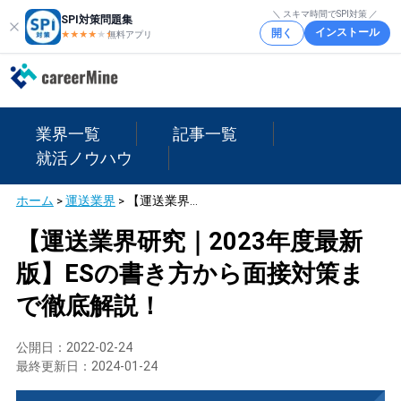
＼ スキマ時間でSPI対策 ／
SPI対策問題集
インストール
開く
★★★★
★
★
無料アプリ
業界一覧
記事一覧
就活ノウハウ
ホーム
>
運送業界
>
【運送業界研究｜2023年度最新版】ESの書き方から面接対策まで徹底解説！
【運送業界研究｜2023年度最新
版】ESの書き方から面接対策ま
で徹底解説！
公開日：
2022-02-24
最終更新日：
2024-01-24