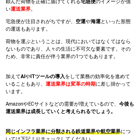
頼んだ荷物を正確に届けてくれる
宅急便
のイメージが強
い
運送業界
。
宅急便が注目されがちですが、
空運
や
海運
といった形態
の運送もあります。
荷物を運ぶということは、現代においてはなくてはなら
ないものであり、人々の生活に不可欠な要素です。
その
ため、非常に責任が伴う業界の1つでもあります。
加えて
AI
や
ITツールの導入
をして業務の効率化を進めて
いることもあり、
運送業界は変革の時期
に差し掛かって
います。
AmazonやECサイトなどの需要が増えているので、
今後も
運送業界は成長していくと考えられるでしょう。
同じインフラ業界に分類される鉄道業界や航空業界
につ
いては下記よりチェックしてください。