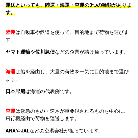
運送といっても、陸運・海運・空運の3つの種類がありま
す。
陸運
は自動車や鉄道を使って、目的地まで荷物を運びま
す。
ヤマト運輸
や
佐川急便
などの企業が請け負っています。
海運
は船を経由し、大量の荷物を一気に目的地まで運び
ます。
日本郵船
は海運の代表例です。
空運
は緊急のもの・速さが重要視されるものを中心に、
飛行機経由で荷物を運送します。
ANA
や
JAL
などの空港会社が担っています。