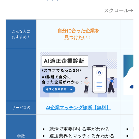
スクロール→
自分に合った企業を
こんな人に
おすすめ！
見つけたい！
AI企業マッチング診断【無料】
サービス名
就活で重要視する事がわかる
E
運送業界とマッチするかわかる
あ
特徴