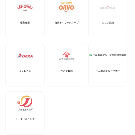
昭和産業
日清オイリオグループ
ミヨシ油脂
ＡＤＥＫＡ
かどや製油
不二製油グループ本社
Ｊ－オイルミルズ