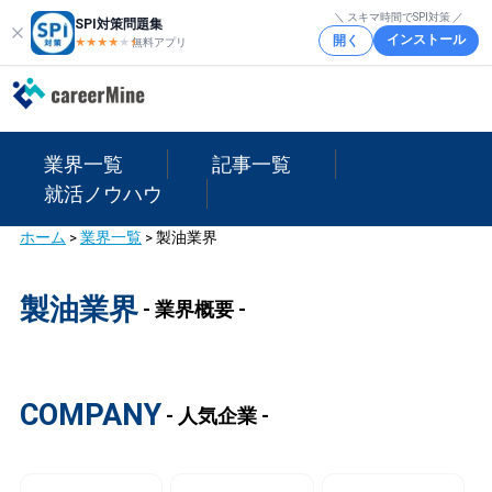
＼ スキマ時間でSPI対策 ／
SPI対策問題集
インストール
開く
★★★★
★
★
無料アプリ
業界一覧
記事一覧
就活ノウハウ
ホーム
>
業界一覧
>
製油業界
製油業界
- 業界概要 -
COMPANY
- 人気企業 -