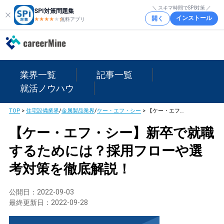
＼ スキマ時間でSPI対策 ／
SPI対策問題集
インストール
開く
★★★★
★
★
無料アプリ
業界一覧
記事一覧
就活ノウハウ
TOP
>
住宅設備業界
/
金属製品業界
/
ケー・エフ・シー
>
【ケー・エフ・シー】新卒で就職するためには？採用フローや選考対策を徹底解説！
【ケー・エフ・シー】新卒で就職
するためには？採用フローや選
考対策を徹底解説！
公開日：
2022-09-03
最終更新日：
2022-09-28