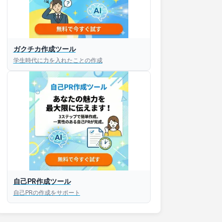
ガクチカ作成ツール
学生時代に力を入れたことの作成
接対策アプリ【無料】
以内にあなたのESを添削
以内にあなただけのESを
対話して面接練習ができ
自己PR作成ツール
S版はこちら
自己PRの作成をサポート
roid版はこちら