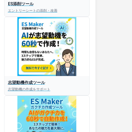
ES添削ツール
エントリーシートの添削・改善
志望動機作成ツール
志望動機の作成をサポート
すぐESを
してほしい！