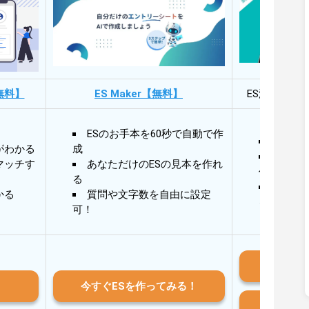
無料】
ES Maker【無料】
ES添削・面
ESのお手本を60秒で自動で作
30秒
がわかる
成
30秒
マッチす
あなただけのESの見本を作れ
作成
る
AIと
かる
質問や文字数を自由に設定
る
可！
iO
今すぐESを作ってみる！
And