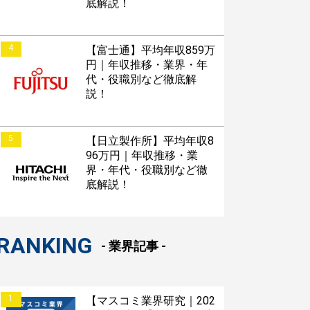
底解説！
4
【富士通】平均年収859万
円｜年収推移・業界・年
代・役職別など徹底解
説！
5
【日立製作所】平均年収8
96万円｜年収推移・業
界・年代・役職別など徹
底解説！
RANKING
- 業界記事 -
1
【マスコミ業界研究｜202