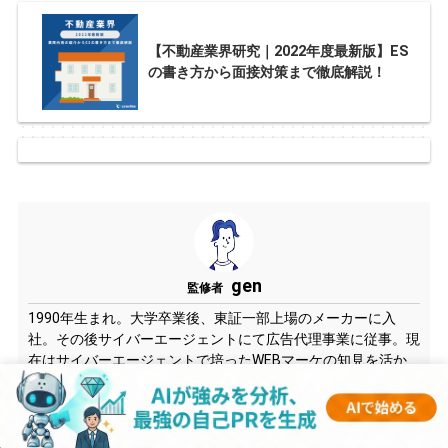
【不動産業界研究｜2022年度最新版】ES
の書き方から面接対策まで徹底解説！
gen
監修者
1990年生まれ。大学卒業後、東証一部上場のメーカーに入
社。その後サイバーエージェントにて広告代理事業に従事。現
在はサイバーエージェントで培ったWEBマーケの知見を活か
しつつ、CareerMineの責任者として就活生に役立つ情報を発
信している。また自身の経験を活かし、学生への就職アドバイ
スを行っている。延べ1,000人以上の学生と面談を行い、さま
ざまな企業への内定に導いている。