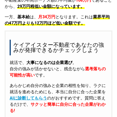
不動産業の年間ボーナス額の平均値が
108万円
であること
から、
29万円程低い金額になっています。
一方、
基本給
は、
月34万円
となります。これは
業界平均
の
47万円よりも12万円ほど低い金額です。
ケイアイスター不動産であなたの強
みが発揮できるかチェックしよう
就活で、
大事になるのは企業選び
。
自分の強みが活かせないと、残念ながら
選考落ちの
可能性が高い
です。
あらかじめ自分の強みと企業の相性を知り、ラクに
就活を進めるためにも、本当に自分に合った企業を
AIに診断してもらう
のがおすすめです。質問に答え
るだけで、
サクッと簡単に自分に合った企業がわか
る!