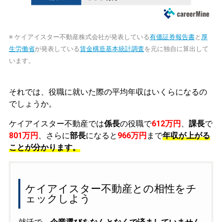
※ ケイアイスター不動産株式会社が発表している
有価証券報告書
と
厚
生労働省
が発表している
賃金構造基本統計調査
を元に独自に算出して
います。
それでは、役職に就いた際の平均年収はいくらになるの
でしょうか。
ケイアイスター不動産では
係長
の役職で
612万円
、
課長
で
801万円
、さらに
部長
になると
966万円
まで
年収が上がる
ことが分かります。
ケイアイスター不動産との相性をチ
ェックしよう