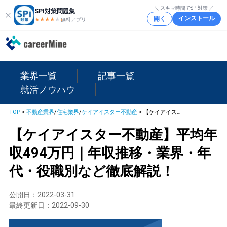
＼ スキマ時間でSPI対策 ／
SPI対策問題集
インストール
開く
★★★★
★
★
無料アプリ
業界一覧
記事一覧
就活ノウハウ
TOP
>
不動産業界
/
住宅業界
/
ケイアイスター不動産
>
【ケイアイスター不動産】平均年収494万円｜年収推移・業界・年代・役職別など徹底解説！
【ケイアイスター不動産】平均年
収494万円｜年収推移・業界・年
代・役職別など徹底解説！
公開日：
2022-03-31
最終更新日：
2022-09-30