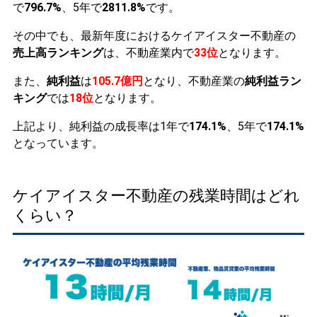
で
796.7%
、5年で
2811.8%
です。
その中でも、最新年度におけるケイアイスター不動産の
売上高ランキング
は、不動産業内で
33位
となります。
また、
純利益
は
105.7億円
となり、不動産業の
純利益ラン
キング
では
18位
となります。
上記より、純利益の成長率は1年で
174.1%
、5年で
174.1%
となっています。
ケイアイスター不動産の残業時間はどれ
くらい？