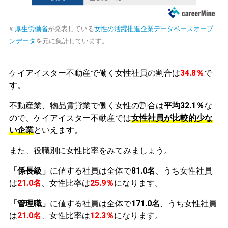
※
厚生労働省
が発表している
女性の活躍推進企業データベースオープ
ンデータ
を元に集計しています。
ケイアイスター不動産で働く女性社員の割合は
34.8％
で
す。
不動産業、物品賃貸業で働く女性の割合は
平均32.1％
な
ので、ケイアイスター不動産では
女性社員が比較的少な
い企業
といえます。
また、役職別に女性比率をみてみましょう。
「係長級」
に値する社員は全体で
81.0名
、うち女性社員
は
21.0名
、女性比率は
25.9％
になります。
「管理職」
に値する社員は全体で
171.0名
、うち女性社員
は
21.0名
、女性比率は
12.3％
になります。