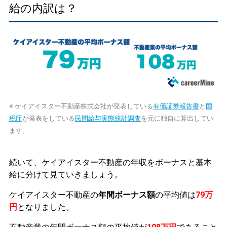
給の内訳は？
※ ケイアイスター不動産株式会社が発表している
有価証券報告書
と
国
税庁
が発表をしている
民間給与実態統計調査
を元に独自に算出してい
ます。
続いて、ケイアイスター不動産の年収をボーナスと基本
給に分けて見ていきましょう。
ケイアイスター不動産の
年間ボーナス額
の平均値は
79万
円
となりました。