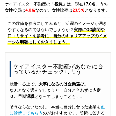
ケイアイスター不動産の
「役員」
は、現在
17.0名
。うち
女性役員は
4.0名
なので、女性比率は
23.5％
となります。
この数値を参考にしてみると、活躍のイメージが湧き
やすくなるのではないでしょうか？
実際にOG訪問や
口コミサイトを参考に、自分のキャリアアップのイメ
ージを明確にしておきましょう。
ケイアイスター不動産があなたに合
っているかチェックしよう
就活する上で、
大事になるのは企業選び
。
なんとなく選んでしまうと、自分と合わずに
内定
０、早期退職
となってしまうことも……。
そうならないために、本当に自分に合った企業を
AI
に診断してもらう
のがおすすめです。質問に答える