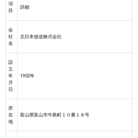
項
詳細
目
会
社
北日本放送株式会社
名
設
立
年
1952年
月
日
所
在
富山県富山市牛島町１０番１８号
地