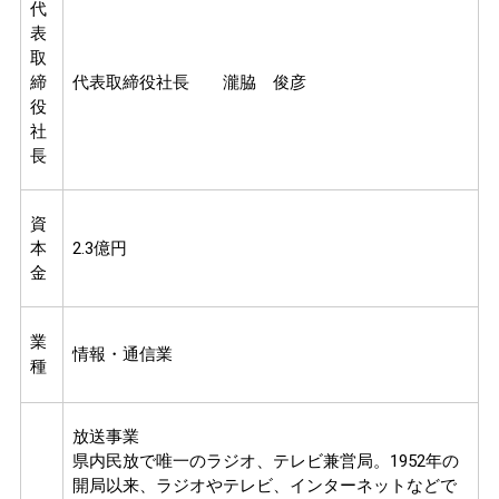
代
表
取
締
代表取締役社長 瀧脇 俊彦
役
社
長
資
本
2.3億円
金
業
情報・通信業
種
放送事業
県内民放で唯一のラジオ、テレビ兼営局。1952年の
開局以来、ラジオやテレビ、インターネットなどで