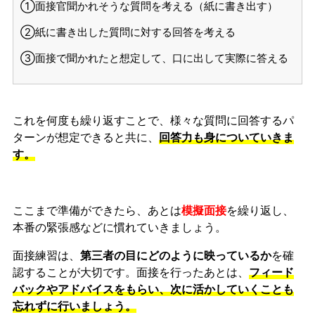
①面接官聞かれそうな質問を考える（紙に書き出す）
②紙に書き出した質問に対する回答を考える
③面接で聞かれたと想定して、口に出して実際に答える
これを何度も繰り返すことで、様々な質問に回答するパ
ターンが想定できると共に、
回答力も身についていきま
す。
ここまで準備ができたら、あとは
模擬面接
を繰り返し、
本番の緊張感などに慣れ
ていきましょう。
面接練習は、
第三者の目にどのように映っているか
を確
認することが大切です。面接を行ったあとは、
フィード
バックやアドバイスをもらい、次に活かしていくことも
忘れずに行いましょう。