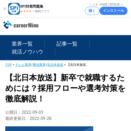
＼ スキマ時間でSPI対策 ／
SPI対策問題集
インストール
開く
★★★★
★
★
無料アプリ
業界一覧
記事一覧
就活ノウハウ
TOP
>
テレビ業界
/
通信業界
/
北日本放送
>
【北日本放送】新卒で就職するためには？採用フローや選考対策を徹底解説！
【北日本放送】新卒で就職するた
めには？採用フローや選考対策を
徹底解説！
公開日：
2022-09-03
最終更新日：
2022-09-28