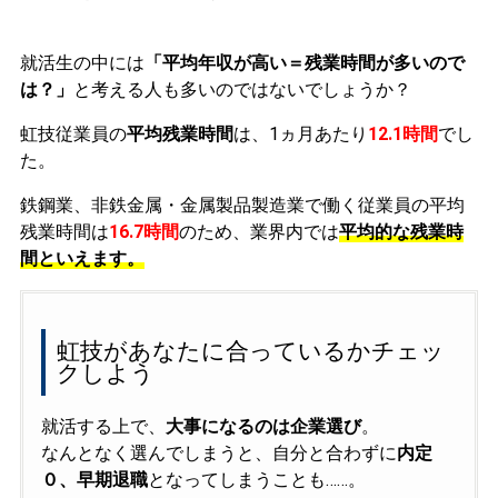
就活生の中には
「平均年収が高い＝残業時間が多いので
は？」
と考える人も多いのではないでしょうか？
虹技従業員の
平均残業時間
は、1ヵ月あたり
12.1時間
でし
た。
鉄鋼業、非鉄金属・金属製品製造業で働く従業員の平均
残業時間は
16.7時間
のため、業界内では
平均的な残業時
間といえます。
虹技があなたに合っているかチェッ
クしよう
就活する上で、
大事になるのは企業選び
。
なんとなく選んでしまうと、自分と合わずに
内定
０、早期退職
となってしまうことも……。