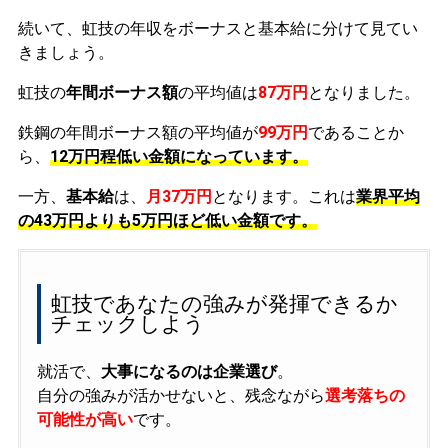
続いて、虹技の年収をボーナスと基本給に分けて見てい
きましょう。
虹技の
年間ボーナス額
の平均値は
87万円
となりました。
鉄鋼の年間ボーナス額の平均値が
99万円
であることか
ら、
12万円程低い金額になっています。
一方、
基本給
は、
月37万円
となります。これは
業界平均
の
43万円よりも5万円ほど低い金額です。
虹技であなたの強みが発揮できるか
チェックしよう
就活で、
大事になるのは企業選び
。
自分の強みが活かせないと、残念ながら
選考落ちの
可能性が高い
です。