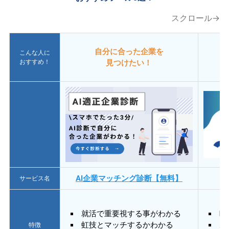
スクロール→
自分に合った企業を
こんな人に
おすすめ！
見つけたい！
AI企業マッチング診断【無料】
サービス名
就活で重要視する事がわかる
E
虹技とマッチするかわかる
あ
特徴