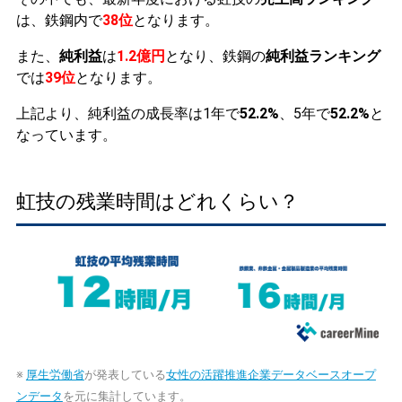
は、鉄鋼内で
38位
となります。
また、
純利益
は
1.2億円
となり、鉄鋼の
純利益ランキング
では
39位
となります。
上記より、純利益の成長率は1年で
52.2%
、5年で
52.2%
と
なっています。
虹技の残業時間はどれくらい？
※
厚生労働省
が発表している
女性の活躍推進企業データベースオープ
ンデータ
を元に集計しています。