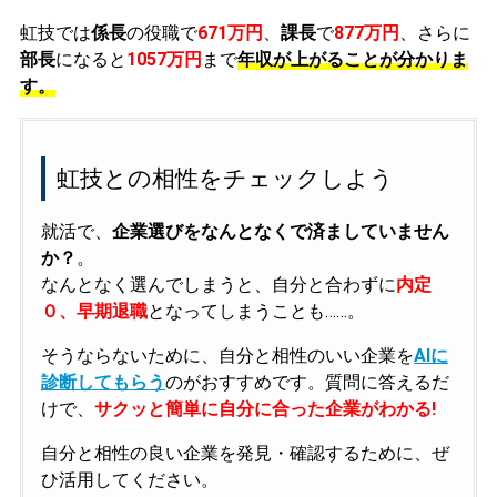
虹技では
係長
の役職で
671万円
、
課長
で
877万円
、さらに
部長
になると
1057万円
まで
年収が上がることが分かりま
す。
虹技との相性をチェックしよう
就活で、
企業選びをなんとなくで済ましていません
か？
。
なんとなく選んでしまうと、自分と合わずに
内定
０、早期退職
となってしまうことも……。
そうならないために、自分と相性のいい企業を
AIに
診断してもらう
のがおすすめです。質問に答えるだ
けで、
サクッと簡単に自分に合った企業がわかる!
自分と相性の良い企業を発見・確認するために、ぜ
ひ活用してください。