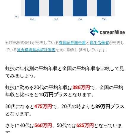
※ 虹技株式会社が発表している
有価証券報告書
と
厚生労働省
が発表し
ている
賃金構造基本統計調査
を元に独自に算出しています。
虹技の年代別の平均年収と全国の平均年収を比較して見
てみましょう。
虹技に勤める20代の平均年収は
386万円
で、全国の平均
年収と比べると
10万円プラス
となります。
30代になると
475万円
で、20代の時よりも
89万円プラス
となります。
さらに40代は
560万円
、50代では
625万円
となっていま
す。