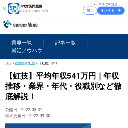
＼ スキマ時間でSPI対策 ／
SPI対策問題集
インストール
開く
★★★★
★
★
無料アプリ
業界一覧
記事一覧
就活ノウハウ
TOP
>
鉄鋼業界
/
虹技
>
【虹技】平均年収541万円｜年収推移・業界・年代・役職別など徹底解説！
【虹技】平均年収541万円｜年収
推移・業界・年代・役職別など徹
底解説！
公開日：
2022-03-31
最終更新日：
2022-09-30