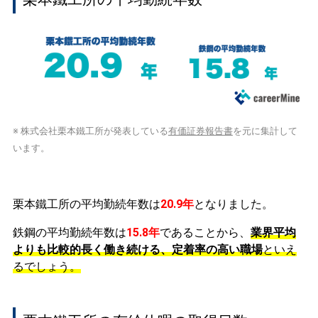
※ 株式会社栗本鐵工所が発表している
有価証券報告書
を元に集計して
います。
栗本鐵工所の平均勤続年数は
20.9年
となりました。
鉄鋼の平均勤続年数は
15.8年
であることから、
業界平均
よりも比較的長く働き続ける、定着率の高い職場
といえ
るでしょう。