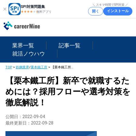
＼ スキマ時間でSPI対策 ／
SPI対策問題集
インストール
開く
★★★★
★
★
無料アプリ
業界一覧
記事一覧
就活ノウハウ
TOP
>
鉄鋼業界
/
栗本鐵工所
>
【栗本鐵工所】新卒で就職するためには？採用フローや選考対策を徹底解説！
【栗本鐵工所】新卒で就職するた
めには？採用フローや選考対策を
徹底解説！
公開日：
2022-09-04
最終更新日：
2022-09-28