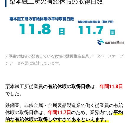
栗本鐵工所の有給休暇の取得日数
※
厚生労働省
が発表している
女性の活躍推進企業データベースオープ
ンデータ
を元に集計しています。
栗本鐵工所従業員の
有給休暇の取得日数
は、
年間11.8日
でした。
鉄鋼業、非鉄金属・金属製品製造業で働く従業員の有給
休暇の取得日数は、
年間11.7日
のため、業界内では
平均
的な有給休暇の取得しやすさであるといえます。