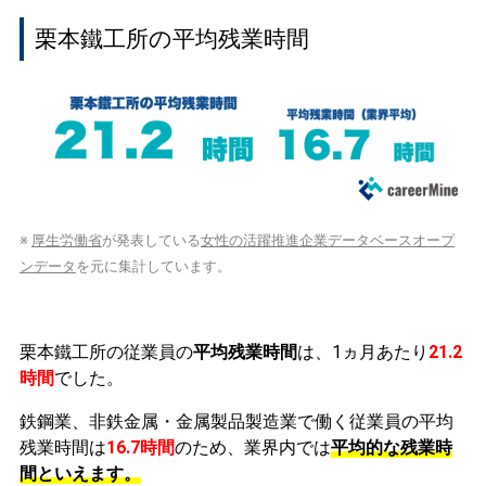
栗本鐵工所の平均残業時間
※
厚生労働省
が発表している
女性の活躍推進企業データベースオープ
ンデータ
を元に集計しています。
栗本鐵工所の従業員の
平均残業時間
は、1ヵ月あたり
21.2
時間
でした。
鉄鋼業、非鉄金属・金属製品製造業で働く従業員の平均
残業時間は
16.7時間
のため、業界内では
平均的な残業時
間といえます。