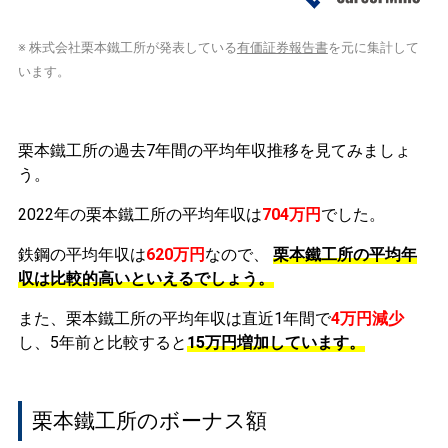
※ 株式会社栗本鐵工所が発表している
有価証券報告書
を元に集計して
います。
栗本鐵工所の過去7年間の平均年収推移を見てみましょ
う。
2022年の栗本鐵工所の平均年収は
704万円
でした。
鉄鋼の平均年収は
620万円
なので、
栗本鐵工所の平均年
収は比較的高いといえるでしょう。
また、栗本鐵工所の平均年収は直近1年間で
4万円
減少
し、5年前と比較すると
15万円
増加
しています。
栗本鐵工所のボーナス額