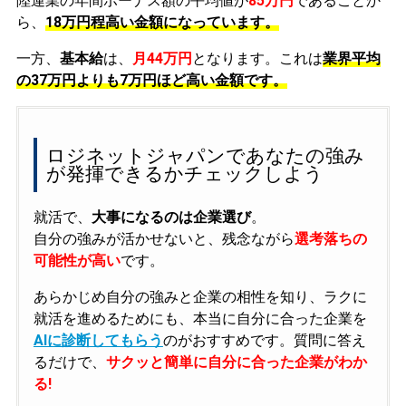
陸運業の年間ボーナス額の平均値が
85万円
であることか
ら、
18万円程高い金額になっています。
一方、
基本給
は、
月44万円
となります。これは
業界平均
の
37万円よりも7万円ほど高い金額です。
ロジネットジャパンであなたの強み
が発揮できるかチェックしよう
就活で、
大事になるのは企業選び
。
自分の強みが活かせないと、残念ながら
選考落ちの
可能性が高い
です。
あらかじめ自分の強みと企業の相性を知り、ラクに
就活を進めるためにも、本当に自分に合った企業を
AIに診断してもらう
のがおすすめです。質問に答え
るだけで、
サクッと簡単に自分に合った企業がわか
る!