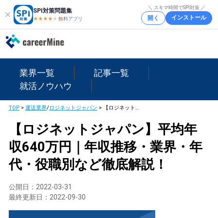
＼ スキマ時間でSPI対策 ／
SPI対策問題集
インストール
開く
★★★★
★
★
無料アプリ
業界一覧
記事一覧
就活ノウハウ
TOP
>
運送業界
/
ロジネットジャパン
>
【ロジネットジャパン】平均年収640万円｜年収推移・業界・年代・役職別など徹底解説！
【ロジネットジャパン】平均年
収640万円｜年収推移・業界・年
代・役職別など徹底解説！
公開日：
2022-03-31
最終更新日：
2022-09-30