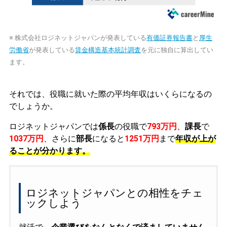
※ 株式会社ロジネットジャパンが発表している
有価証券報告書
と
厚生
労働省
が発表している
賃金構造基本統計調査
を元に独自に算出してい
ます。
それでは、役職に就いた際の平均年収はいくらになるの
でしょうか。
ロジネットジャパンでは
係長
の役職で
793万円
、
課長
で
1037万円
、さらに
部長
になると
1251万円
まで
年収が上が
ることが分かります。
ロジネットジャパンとの相性をチェ
ックしよう