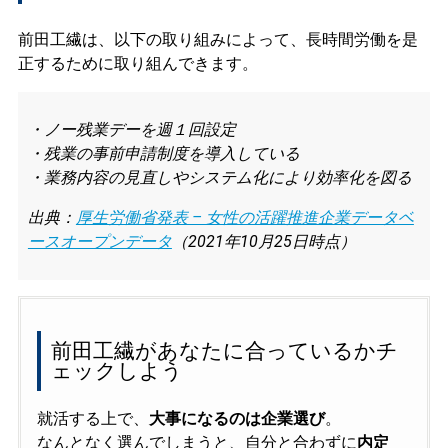
前田工繊は、以下の取り組みによって、長時間労働を是
正するために取り組んできます。
・ノー残業デーを週１回設定
・残業の事前申請制度を導入している
・業務内容の見直しやシステム化により効率化を図る
出典：
厚生労働省発表 – 女性の活躍推進企業データベ
ースオープンデータ
（2021年10月25日時点）
前田工繊があなたに合っているかチ
ェックしよう
就活する上で、
大事になるのは企業選び
。
なんとなく選んでしまうと、自分と合わずに
内定