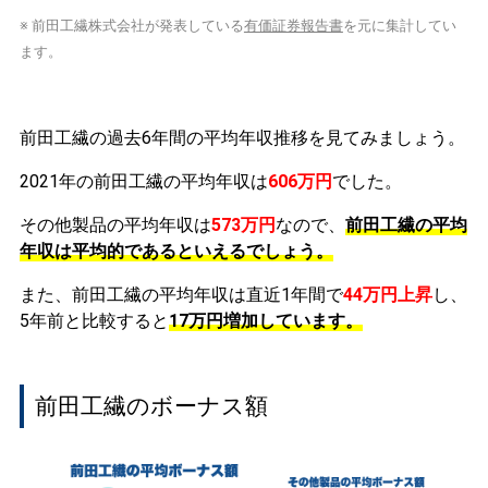
※ 前田工繊株式会社が発表している
有価証券報告書
を元に集計してい
ます。
前田工繊の過去6年間の平均年収推移を見てみましょう。
2021年の前田工繊の平均年収は
606万円
でした。
その他製品の平均年収は
573万円
なので、
前田工繊の平均
年収は平均的であるといえるでしょう。
また、前田工繊の平均年収は直近1年間で
44万円
上昇
し、
5年前と比較すると
17万円
増加
しています。
前田工繊のボーナス額