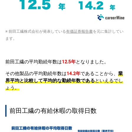
※ 前田工繊株式会社が発表している
有価証券報告書
を元に集計してい
ます。
前田工繊の平均勤続年数は
12.5年
となりました。
その他製品の平均勤続年数は
14.2年
であることから、
業
界平均と比較して平均的な勤続年数である
といえるでし
ょう。
前田工繊の有給休暇の取得日数