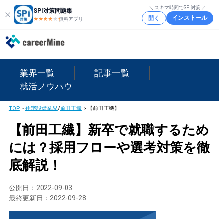
＼ スキマ時間でSPI対策 ／
SPI対策問題集
インストール
開く
★★★★
★
★
無料アプリ
業界一覧
記事一覧
就活ノウハウ
TOP
>
住宅設備業界
/
前田工繊
>
【前田工繊】新卒で就職するためには？採用フローや選考対策を徹底解説！
【前田工繊】新卒で就職するため
には？採用フローや選考対策を徹
底解説！
公開日：
2022-09-03
最終更新日：
2022-09-28