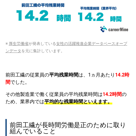
※
厚生労働省
が発表している
女性の活躍推進企業データベースオープ
ンデータ
を元に集計しています。
前田工繊の従業員の
平均残業時間
は、1ヵ月あたり
14.2時
間
でした。
その他製造業で働く従業員の平均残業時間は
14.2時間
の
ため、業界内では
平均的な残業時間といえます。
前田工繊が長時間労働是正のために取り
組んでいること