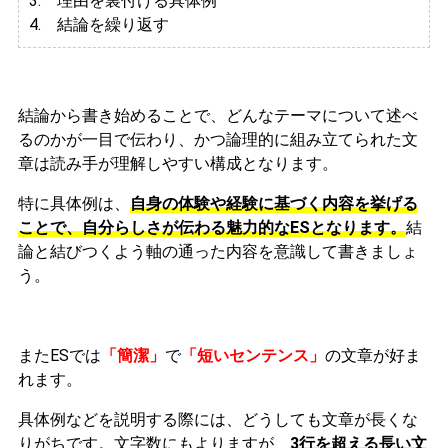
3.
理由を裏付ける具体例
4. 結論を繰り返す
結論から書き始めることで、どんなテーマについて述べ
るのかが一目で伝わり、かつ論理的に組み立てられた文
章は読み手が理解しやすい構成となります。
特に具体例は、
自身の体験や経験に基づく内容を挙げる
ことで、自分らしさが伝わる魅力的なESとなります。
結
論と結びつくよう軸の通った内容を意識して書きましょ
う。
またESでは
「簡潔」
で
「短いセンテンス」
の文章が好ま
れます。
具体例などを説明する際には、どうしても文章が長くな
りがちです。文字数にもよりますが、
3行を超える長い文