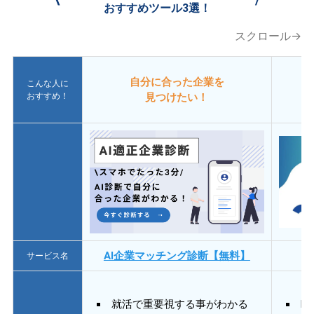
おすすめツール3選！
スクロール→
自分に合った企業を
こんな人に
おすすめ！
見つけたい！
AI企業マッチング診断【無料】
サービス名
就活で重要視する事がわかる
E