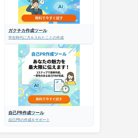
接対策アプリ【無料】
ガクチカ作成ツール
学生時代に力を入れたことの作成
以内にあなたのESを添削
以内にあなただけのESを
対話して面接練習ができ
S版はこちら
自己PR作成ツール
roid版はこちら
自己PRの作成をサポート