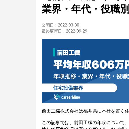
業界・年代・役職
公開日：
2022-03-30
最終更新日：
2022-09-29
前田工繊株式会社は福井県に本社を置く
この記事では、前田工繊の年収について