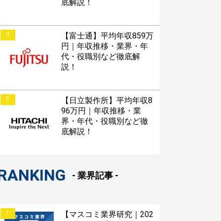
底解説！
4
【富士通】平均年収859万
円｜年収推移・業界・年
代・役職別など徹底解
説！
5
【日立製作所】平均年収8
96万円｜年収推移・業
界・年代・役職別など徹
底解説！
RANKING
- 業界記事 -
1
【マスコミ業界研究｜202