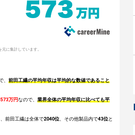
を元に集計しています。
で、
前田工繊の平均年収は平均的な数値であること
は
573万円
なので、
業界全体の平均年収に比べても平
は、前田工繊は全体で
2040位
、その他製品内で
43位
と