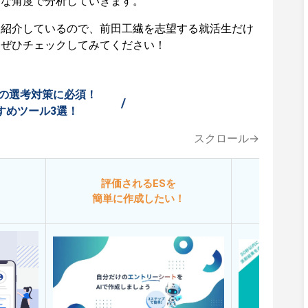
々な角度で分析していきます。
も紹介しているので、前田工繊を志望する就活生だけ
はぜひチェックしてみてください！
の選考対策に必須！
/
すめツール3選！
スクロール→
評価されるESを
今
簡単に作成したい！
添削