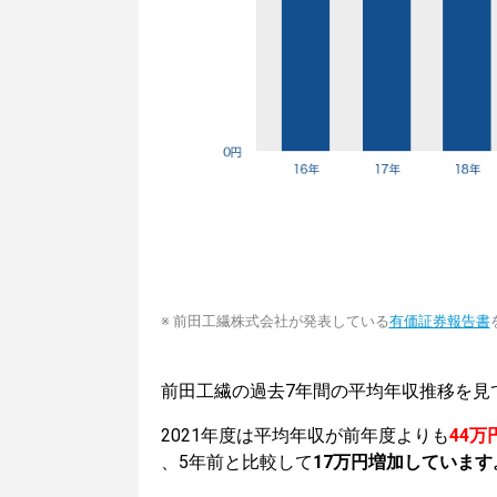
※ 前田工繊株式会社が発表している
有価証券報告書
前田工繊の過去7年間の平均年収推移を見
2021年度は平均年収が前年度よりも
44万
、5年前と比較して
17万円増加しています