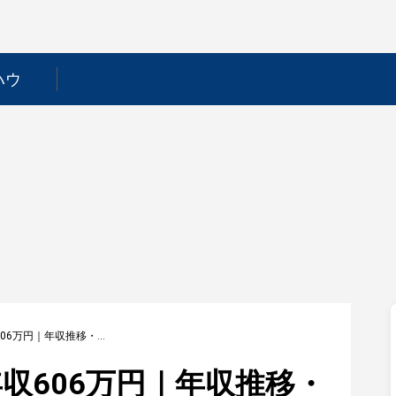
ハウ
【前田工繊】平均年収606万円｜年収推移・業界・年代・役職別など徹底解説！
収606万円｜年収推移・