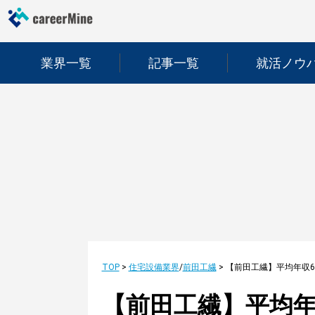
業界一覧
記事一覧
就活ノウ
TOP
>
住宅設備業界
/
前田工繊
>
【前田工繊】平均年