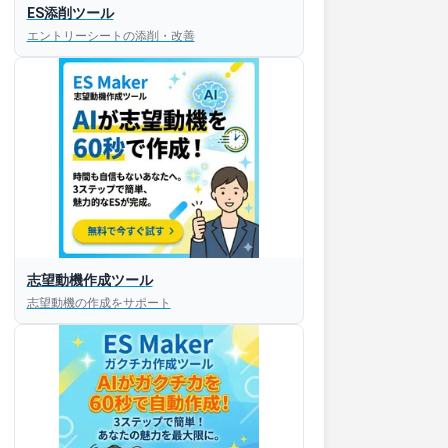
ES添削ツール
エントリーシートの添削・改善
すぐESを
志望動機作成ツール
してほしい！
志望動機の作成をサポート