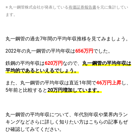
※ 丸一鋼管株式会社が発表している
有価証券報告書
を元に集計してい
ます。
丸一鋼管の過去7年間の平均年収推移を見てみましょう。
2022年の丸一鋼管の平均年収は
656万円
でした。
鉄鋼の平均年収は
620万円
なので、
丸一鋼管の平均年収は
平均的であるといえるでしょう。
また、丸一鋼管の平均年収は直近1年間で
46万円
上昇
し、
5年前と比較すると
20万円
増加
しています。
丸一鋼管の平均年収について、年代別年収や業界内ラン
キングなどさらに詳しく知りたい方はこちらの記事もぜ
ひ確認してみてください。