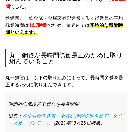
間
でした。
鉄鋼業、非鉄金属・金属製品製造業で働く従業員の平均
残業時間は
16.7時間
のため、業界内では
平均的な残業時
間といえます。
丸一鋼管が長時間労働是正のために取り
組んでいること
丸一鋼管は、以下の取り組みによって、長時間労働を是
正するために取り組んできます。
時間外労働改善委員会を毎月開催
出典：
厚生労働省発表 – 女性の活躍推進企業データベ
ースオープンデータ
（2021年10月25日時点）