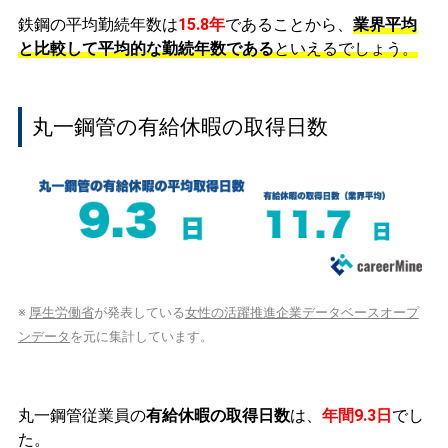
鉄鋼の平均勤続年数は
15.8年
であることから、
業界平均
と比較して平均的な勤続年数である
といえるでしょう。
丸一鋼管の有給休暇の取得日数
※
厚生労働省
が発表している
女性の活躍推進企業データベースオープ
ンデータ
を元に集計しています。
丸一鋼管従業員の
有給休暇の取得日数
は、
年間9.3日
でし
た。