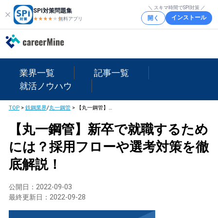
＼ スキマ時間でSPI対策 ／
SPI対策問題集
インストール
開く
★★★★
★
★
無料アプリ
業界一覧
記事一覧
就活ノウハウ
TOP
>
鉄鋼業界
/
丸一鋼管
>
【丸一鋼管】新卒で就職するためには？採用フローや選考対策を徹底解説！
【丸一鋼管】新卒で就職するため
には？採用フローや選考対策を徹
底解説！
公開日：
2022-09-03
最終更新日：
2022-09-28