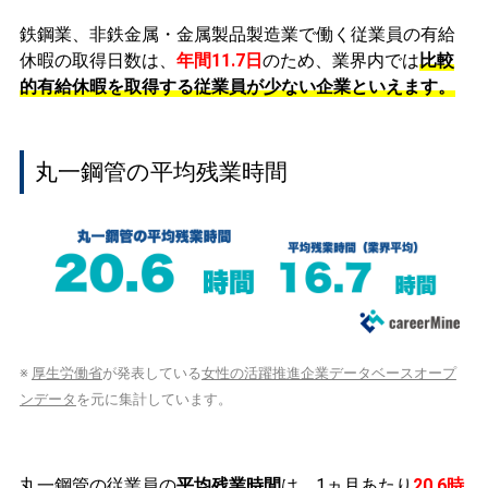
鉄鋼業、非鉄金属・金属製品製造業で働く従業員の有給
休暇の取得日数は、
年間11.7日
のため、業界内では
比較
的有給休暇を取得する従業員が少ない企業といえます。
丸一鋼管の平均残業時間
※
厚生労働省
が発表している
女性の活躍推進企業データベースオープ
ンデータ
を元に集計しています。
丸一鋼管の従業員の
平均残業時間
は、1ヵ月あたり
20.6時