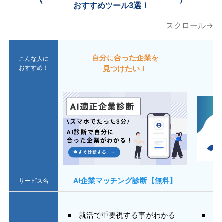
おすすめツール3選！
スクロール→
自分に合った企業を
こんな人に
おすすめ！
見つけたい！
AI企業マッチング診断【無料】
サービス名
就活で重要視する事がわかる
E