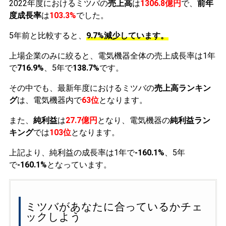
2022年度におけるミツバの
売上高
は
1306.8億円
で、
前年
度成長率
は
103.3%
でした。
5年前と比較すると、
9.7%減少しています。
上場企業のみに絞ると、電気機器全体の売上成長率は1年
で
716.9%
、5年で
138.7%
です。
その中でも、最新年度におけるミツバの
売上高ランキン
グ
は、電気機器内で
63位
となります。
また、
純利益
は
27.7億円
となり、電気機器の
純利益ラン
キング
では
103位
となります。
上記より、純利益の成長率は1年で
-160.1%
、5年
で
-160.1%
となっています。
ミツバがあなたに合っているかチェ
ックしよう