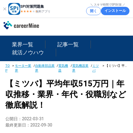
＼ スキマ時間でSPI対策 ／
SPI対策問題集
インストール
開く
★★★★
★
★
無料アプリ
業界一覧
記事一覧
就活ノウハウ
TO
>
モーター業
/
自動車部品業
/
電気機
/
電気機器業
/
ミツ
>
【ミツバ】平均年収515万円｜年収推移・業界・年代・役職別など徹底解説！
P
界
界
器
界
バ
【ミツバ】平均年収515万円｜年
収推移・業界・年代・役職別など
徹底解説！
公開日：
2022-03-31
最終更新日：
2022-09-30