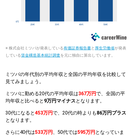
※ 株式会社ミツバが発表している
有価証券報告書
と
厚生労働省
が発表
している
賃金構造基本統計調査
を元に独自に算出しています。
ミツバの年代別の平均年収と全国の平均年収を比較して
見てみましょう。
ミツバに勤める20代の平均年収は
367万円
で、全国の平
均年収と比べると
9万円マイナス
となります。
30代になると
453万円
で、20代の時よりも
86万円プラス
となります。
さらに40代は
533万円
、50代では
595万円
となっていま