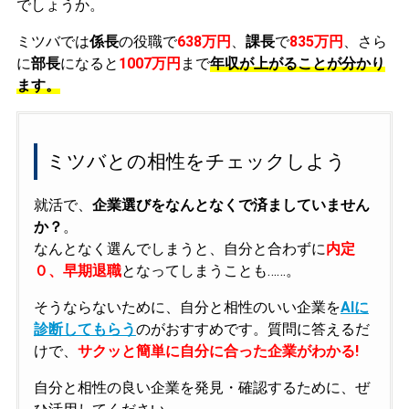
でしょうか。
ミツバでは
係長
の役職で
638万円
、
課長
で
835万円
、さら
に
部長
になると
1007万円
まで
年収が上がることが分かり
ます。
ミツバとの相性をチェックしよう
就活で、
企業選びをなんとなくで済ましていません
か？
。
なんとなく選んでしまうと、自分と合わずに
内定
０、早期退職
となってしまうことも……。
そうならないために、自分と相性のいい企業を
AIに
診断してもらう
のがおすすめです。質問に答えるだ
けで、
サクッと簡単に自分に合った企業がわかる!
自分と相性の良い企業を発見・確認するために、ぜ