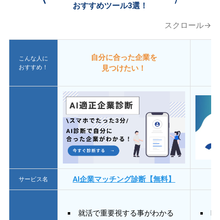
おすすめツール3選！
スクロール→
自分に合った企業を
こんな人に
おすすめ！
見つけたい！
AI企業マッチング診断【無料】
サービス名
就活で重要視する事がわかる
E