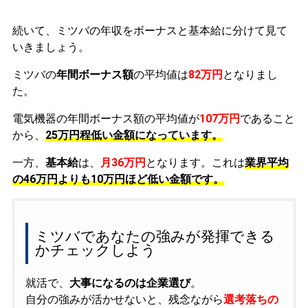
続いて、ミツバの年収をボーナスと基本給に分けて見て
いきましょう。
ミツバの
年間ボーナス額
の平均値は
82万円
となりまし
た。
電気機器の年間ボーナス額の平均値が
107万円
であること
から、
25万円程低い金額になっています。
一方、
基本給
は、
月36万円
となります。これは
業界平均
の
46万円よりも10万円ほど低い金額です。
ミツバであなたの強みが発揮できる
かチェックしよう
就活で、
大事になるのは企業選び
。
自分の強みが活かせないと、残念ながら
選考落ちの