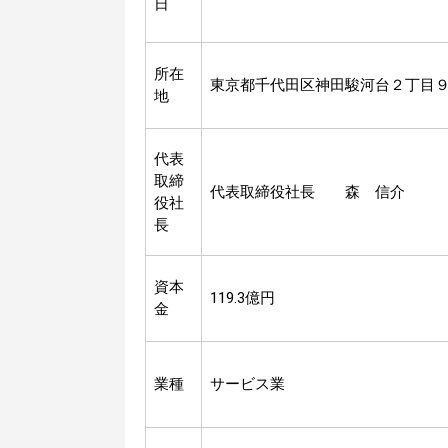
日
所在
東京都千代田区神田駿河台２丁目
地
代表
取締
代表取締役社長 森 信介
役社
長
資本
119.3億円
金
業種
サービス業