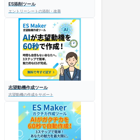
ES添削ツール
エントリーシートの添削・改善
志望動機作成ツール
志望動機の作成をサポート
すぐESを
してほしい！