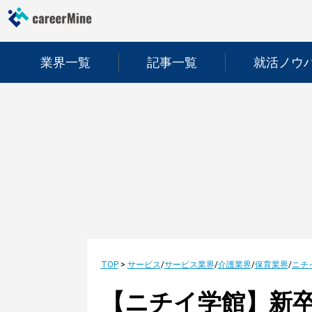
業界一覧
記事一覧
就活ノウ
TOP
>
サービス
/
サービス業界
/
介護業界
/
保育業界
/
ニチ
【ニチイ学館】新