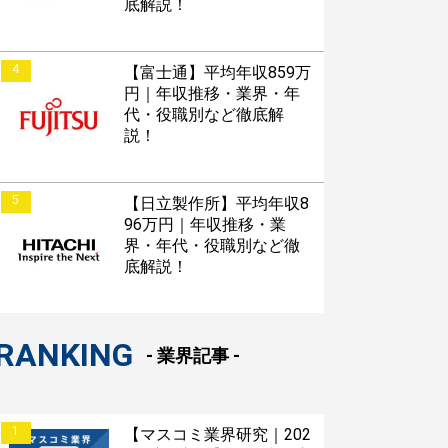
底解説！
4
【富士通】平均年収859万
円｜年収推移・業界・年
代・役職別など徹底解
説！
5
【日立製作所】平均年収8
96万円｜年収推移・業
界・年代・役職別など徹
底解説！
RANKING
- 業界記事 -
1
【マスコミ業界研究｜202