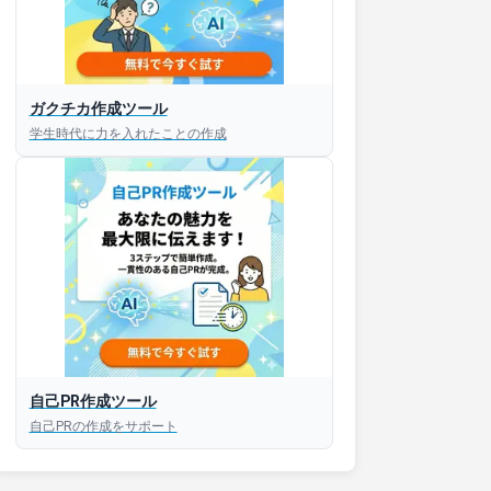
ガクチカ作成ツール
学生時代に力を入れたことの作成
接対策アプリ【無料】
以内にあなたのESを添削
以内にあなただけのESを
対話して面接練習ができ
自己PR作成ツール
S版はこちら
自己PRの作成をサポート
roid版はこちら