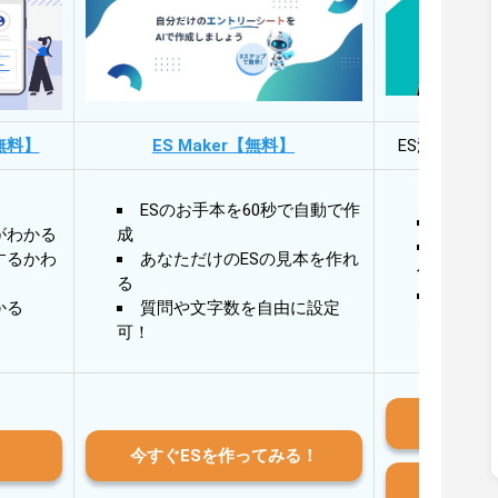
無料】
ES Maker【無料】
ES添削・面
ESのお手本を60秒で自動で作
30秒
がわかる
成
30秒
するかわ
あなただけのESの見本を作れ
作成
る
AIと
かる
質問や文字数を自由に設定
る
可！
iO
今すぐESを作ってみる！
And