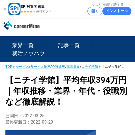
＼ スキマ時間でSPI対策 ／
SPI対策問題集
インストール
開く
★★★★
★
★
無料アプリ
業界一覧
記事一覧
就活ノウハウ
TOP
>
サービス
/
サービス業界
/
介護業界
/
保育業界
/
ニチイ学館
>
【ニチイ学館】平均年収394万円｜年収推移・業界・年代・役職別など徹底解説！
【ニチイ学館】平均年収394万円
｜年収推移・業界・年代・役職別
など徹底解説！
公開日：
2022-03-25
最終更新日：
2022-09-29