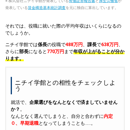
※ 株式会社ニチイ学館が発表している
有価証券報告書
と
厚生労働省
が
発表している
賃金構造基本統計調査
を元に独自に算出しています。
それでは、役職に就いた際の平均年収はいくらになるの
でしょうか。
ニチイ学館では
係長
の役職で
488万円
、
課長
で
638万円
、
さらに
部長
になると
770万円
まで
年収が上がることが分か
ります。
ニチイ学館との相性をチェックしよ
う
就活で、
企業選びをなんとなくで済ましていません
か？
。
なんとなく選んでしまうと、自分と合わずに
内定
０、早期退職
となってしまうことも……。