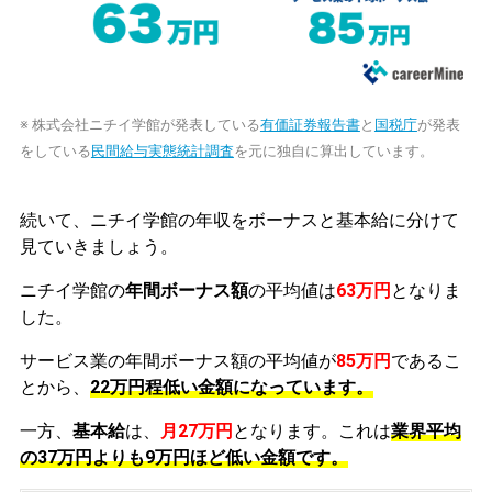
※ 株式会社ニチイ学館が発表している
有価証券報告書
と
国税庁
が発表
をしている
民間給与実態統計調査
を元に独自に算出しています。
続いて、ニチイ学館の年収をボーナスと基本給に分けて
見ていきましょう。
ニチイ学館の
年間ボーナス額
の平均値は
63万円
となりま
した。
サービス業の年間ボーナス額の平均値が
85万円
であるこ
とから、
22万円程低い金額になっています。
一方、
基本給
は、
月27万円
となります。これは
業界平均
の
37万円よりも9万円ほど低い金額です。