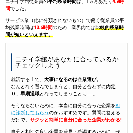
ニチイ学館従業員の
平均残業時間
は、1ヵ月あたり
4.9時
間
でした。
サービス業（他に分類されないもの）で働く従業員の平
均残業時間は
13.6時間
のため、業界内では
比較的残業時
間が短いといえます。
ニチイ学館があなたに合っているか
チェックしよう
就活する上で、
大事になるのは企業選び
。
なんとなく選んでしまうと、自分と合わずに
内定
０、早期退職
となってしまうことも……。
そうならないために、本当に自分に合った企業を
AI
に診断してもらう
のがおすすめです。質問に答える
だけで、
サクッと簡単に自分に合った企業がわかる!
自分と相性の良い企業を発見・確認するために、ぜ