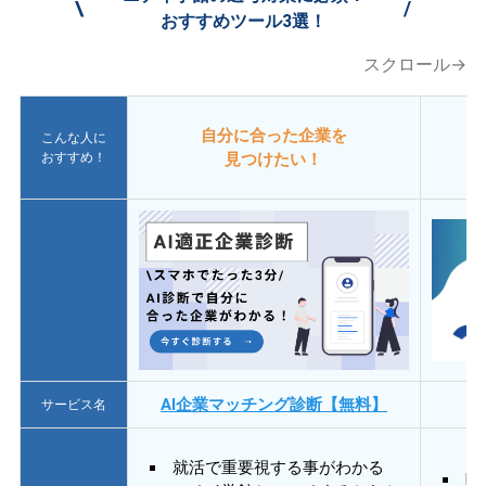
\
/
おすすめツール3選！
スクロール→
自分に合った企業を
こんな人に
おすすめ！
見つけたい！
AI企業マッチング診断【無料】
サービス名
就活で重要視する事がわかる
E