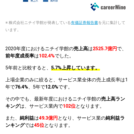
※ 株式会社ニチイ学館が発表している
有価証券報告書
を元に集計して
います。
2020年度におけるニチイ学館の
売上高
は
2525.7億円
で、
前年度成長率
は
102.4%
でした。
5年前と比較すると、
5.7%上昇しています。
上場企業のみに絞ると、サービス業全体の売上成長率は1
年で
76.4%
、5年で
12.0%
です。
その中でも、最新年度におけるニチイ学館の
売上高ラン
キング
は、サービス業内で
102位
となります。
また、
純利益
は
49.3億円
となり、サービス業の
純利益ラ
ンキング
では
45位
となります。