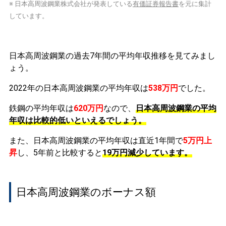
※ 日本高周波鋼業株式会社が発表している
有価証券報告書
を元に集計
しています。
日本高周波鋼業の過去7年間の平均年収推移を見てみまし
ょう。
2022年の日本高周波鋼業の平均年収は
538万円
でした。
鉄鋼の平均年収は
620万円
なので、
日本高周波鋼業の平均
年収は比較的低いといえるでしょう。
また、日本高周波鋼業の平均年収は直近1年間で
5万円
上
昇
し、5年前と比較すると
19万円
減少
しています。
日本高周波鋼業のボーナス額