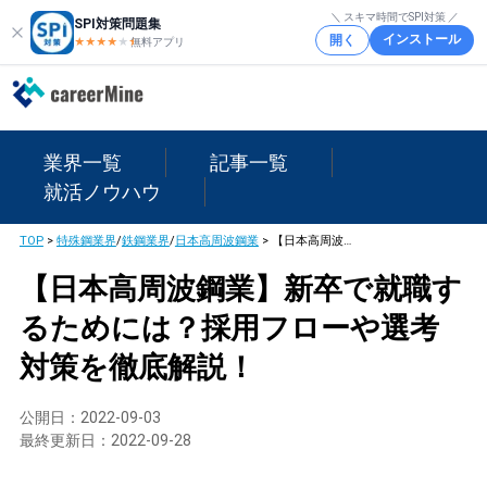
＼ スキマ時間でSPI対策 ／
SPI対策問題集
インストール
開く
★★★★
★
★
無料アプリ
業界一覧
記事一覧
就活ノウハウ
TOP
>
特殊鋼業界
/
鉄鋼業界
/
日本高周波鋼業
>
【日本高周波鋼業】新卒で就職するためには？採用フローや選考対策を徹底解説！
【日本高周波鋼業】新卒で就職す
るためには？採用フローや選考
対策を徹底解説！
公開日：
2022-09-03
最終更新日：
2022-09-28