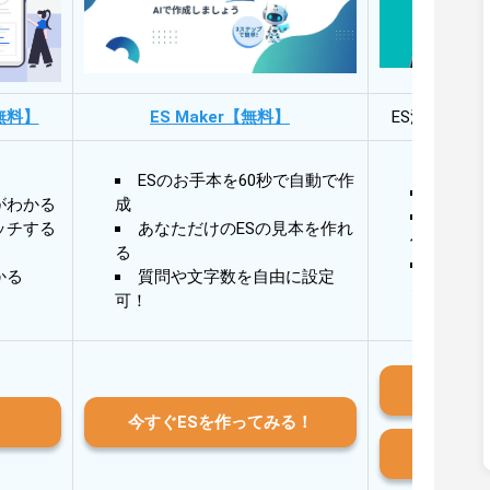
無料】
ES Maker【無料】
ES添削・面
ESのお手本を60秒で自動で作
30秒
がわかる
成
30秒
ッチする
あなただけのESの見本を作れ
作成
る
AIと
かる
質問や文字数を自由に設定
る
可！
iO
今すぐESを作ってみる！
And