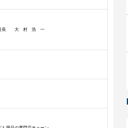
社長 大 村 浩 一
ども用品の専門店チェーン