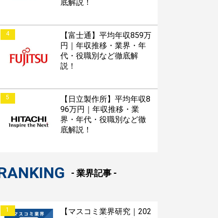
底解説！
4
【富士通】平均年収859万
円｜年収推移・業界・年
代・役職別など徹底解
説！
5
【日立製作所】平均年収8
96万円｜年収推移・業
界・年代・役職別など徹
底解説！
RANKING
- 業界記事 -
1
【マスコミ業界研究｜202