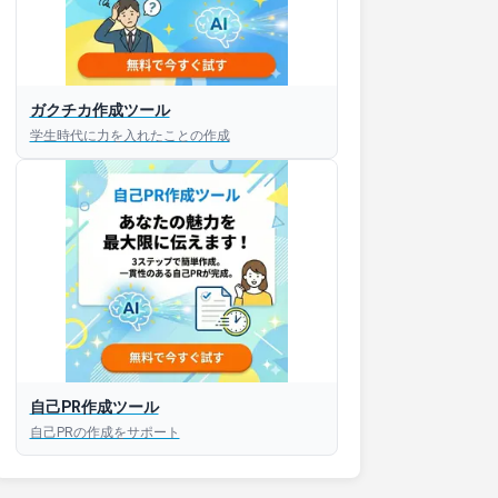
ガクチカ作成ツール
接対策アプリ【無料】
学生時代に力を入れたことの作成
以内にあなたのESを添削
以内にあなただけのESを
対話して面接練習ができ
S版はこちら
自己PR作成ツール
自己PRの作成をサポート
roid版はこちら