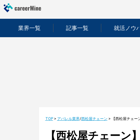
業界一覧
記事一覧
就活ノウ
TOP
>
アパレル業界
/
西松屋チェーン
>
【西松屋チェーン