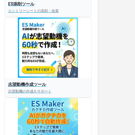
ES添削ツール
エントリーシートの添削・改善
志望動機作成ツール
志望動機の作成をサポート
すぐESを
してほしい！