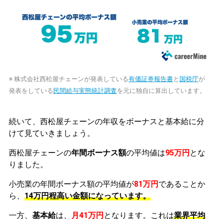
※ 株式会社西松屋チェーンが発表している
有価証券報告書
と
国税庁
が
発表をしている
民間給与実態統計調査
を元に独自に算出しています。
続いて、西松屋チェーンの年収をボーナスと基本給に分
けて見ていきましょう。
西松屋チェーンの
年間ボーナス額
の平均値は
95万円
とな
りました。
小売業の年間ボーナス額の平均値が
81万円
であることか
ら、
14万円程高い金額になっています。
一方、
基本給
は、
月41万円
となります。これは
業界平均