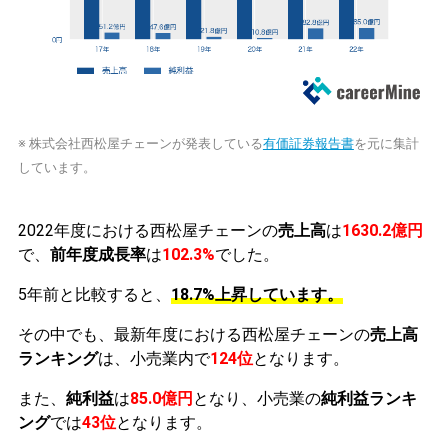
※ 株式会社西松屋チェーンが発表している
有価証券報告書
を元に集計
しています。
2022年度における西松屋チェーンの
売上高
は
1630.2億円
で、
前年度成長率
は
102.3%
でした。
5年前と比較すると、
18.7%上昇しています。
その中でも、最新年度における西松屋チェーンの
売上高
ランキング
は、小売業内で
124位
となります。
また、
純利益
は
85.0億円
となり、小売業の
純利益ランキ
ング
では
43位
となります。