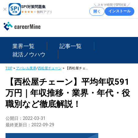
＼ スキマ時間でSPI対策 ／
SPI対策問題集
インストール
開く
★★★★
★
★
無料アプリ
業界一覧
記事一覧
就活ノウハウ
TOP
>
アパレル業界
/
西松屋チェーン
>
【西松屋チェーン】平均年収591万円｜年収推移・業界・年代・役職別など徹底解説！
【西松屋チェーン】平均年収591
万円｜年収推移・業界・年代・役
職別など徹底解説！
公開日：
2022-03-31
最終更新日：
2022-09-29