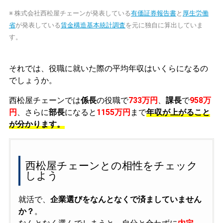
※ 株式会社西松屋チェーンが発表している
有価証券報告書
と
厚生労働
省
が発表している
賃金構造基本統計調査
を元に独自に算出していま
す。
それでは、役職に就いた際の平均年収はいくらになるの
でしょうか。
西松屋チェーンでは
係長
の役職で
733万円
、
課長
で
958万
円
、さらに
部長
になると
1155万円
まで
年収が上がること
が分かります。
西松屋チェーンとの相性をチェック
しよう
就活で、
企業選びをなんとなくで済ましていません
か？
。