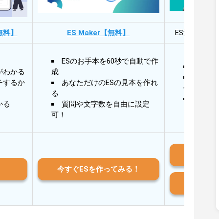
無料】
ES Maker【無料】
ES添削・面
ESのお手本を60秒で自動で作
30秒
がわかる
成
30秒
チするか
あなただけのESの見本を作れ
作成
る
AIと
かる
質問や文字数を自由に設定
る
可！
iO
今すぐESを作ってみる！
And