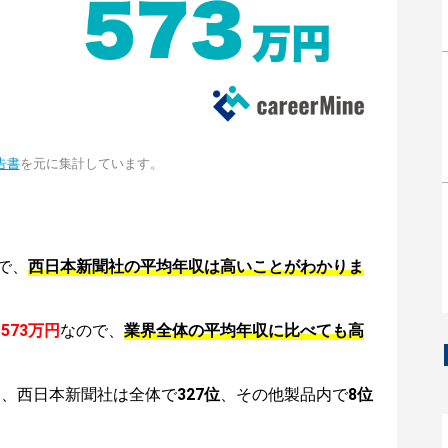
告書
を元に集計しています。
で、
西日本新聞社の平均年収は高いことがわかりま
は
573万円
なので、
業界全体の平均年収に比べても高
は、西日本新聞社は全体で
327位
、その他製品内で
8位