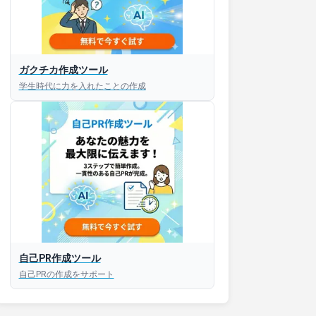
接対策アプリ【無料】
ガクチカ作成ツール
学生時代に力を入れたことの作成
以内にあなたのESを添削
以内にあなただけのESを
対話して面接練習ができ
S版はこちら
自己PR作成ツール
roid版はこちら
自己PRの作成をサポート