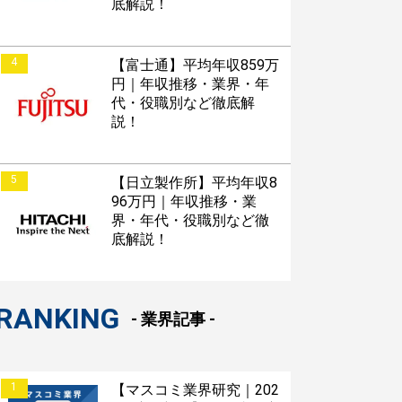
底解説！
4
【富士通】平均年収859万
円｜年収推移・業界・年
代・役職別など徹底解
説！
5
【日立製作所】平均年収8
96万円｜年収推移・業
界・年代・役職別など徹
底解説！
RANKING
- 業界記事 -
1
【マスコミ業界研究｜202