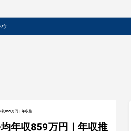
ハウ
【西日本新聞社】平均年収859万円｜年収推移・業界・年代・役職別など徹底解説！
均年収859万円｜年収推