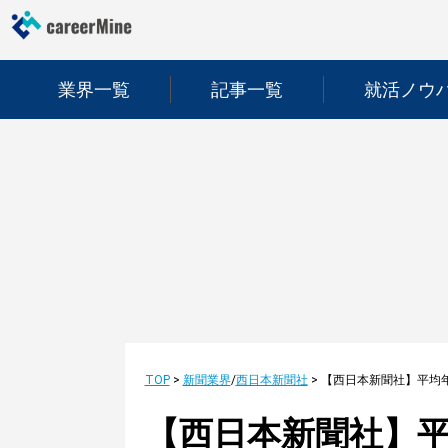
業界一覧
記事一覧
就活ノウ
TOP
>
新聞業界
/
西日本新聞社
>
【西日本新聞社】平