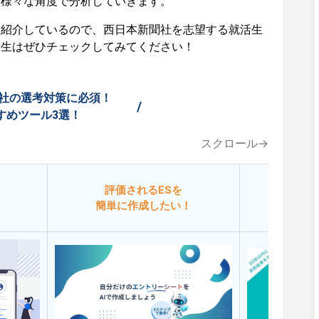
ど様々な角度で分析していきます。
も紹介しているので、西日本新聞社を志望する就活生
活生はぜひチェックしてみてください！
社の選考対策に必須！
/
すめツール3選！
スクロール→
評価されるESを
今
簡単に作成したい！
添削