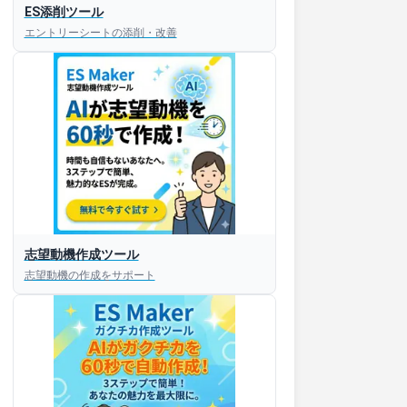
ES添削ツール
エントリーシートの添削・改善
すぐESを
志望動機作成ツール
してほしい！
志望動機の作成をサポート