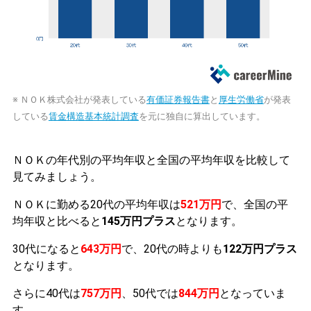
※ ＮＯＫ株式会社が発表している
有価証券報告書
と
厚生労働省
が発表
している
賃金構造基本統計調査
を元に独自に算出しています。
ＮＯＫの年代別の平均年収と全国の平均年収を比較して
見てみましょう。
ＮＯＫに勤める20代の平均年収は
521万円
で、全国の平
均年収と比べると
145万円プラス
となります。
30代になると
643万円
で、20代の時よりも
122万円プラス
となります。
さらに40代は
757万円
、50代では
844万円
となっていま
す。