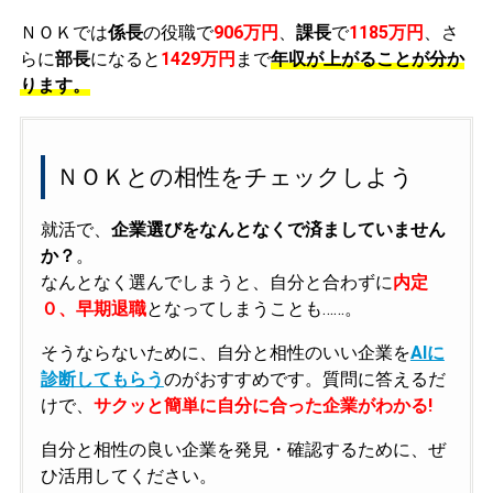
ＮＯＫでは
係長
の役職で
906万円
、
課長
で
1185万円
、さ
らに
部長
になると
1429万円
まで
年収が上がることが分か
ります。
ＮＯＫとの相性をチェックしよう
就活で、
企業選びをなんとなくで済ましていません
か？
。
なんとなく選んでしまうと、自分と合わずに
内定
０、早期退職
となってしまうことも……。
そうならないために、自分と相性のいい企業を
AIに
診断してもらう
のがおすすめです。質問に答えるだ
けで、
サクッと簡単に自分に合った企業がわかる!
自分と相性の良い企業を発見・確認するために、ぜ
ひ活用してください。