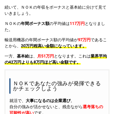
続いて、ＮＯＫの年収をボーナスと基本給に分けて見て
いきましょう。
ＮＯＫの
年間ボーナス額
の平均値は
117万円
となりまし
た。
輸送用機器の年間ボーナス額の平均値が
97万円
であるこ
とから、
20万円程高い金額になっています。
一方、
基本給
は、
月51万円
となります。これは
業界平均
の
42万円よりも8万円ほど高い金額です。
ＮＯＫであなたの強みが発揮できる
かチェックしよう
就活で、
大事になるのは企業選び
。
自分の強みが活かせないと、残念ながら
選考落ちの
可能性が高い
です。