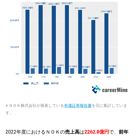
※ ＮＯＫ株式会社が発表している
有価証券報告書
を元に集計していま
す。
2022年度におけるＮＯＫの
売上高
は
2262.8億円
で、
前年