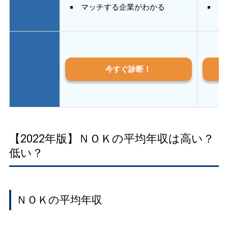
マッチする企業がわかる
質
今すぐ診断！
【2022年版】ＮＯＫの平均年収は高い？
低い？
ＮＯＫの平均年収