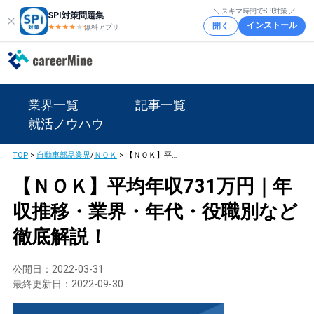
＼ スキマ時間でSPI対策 ／
SPI対策問題集
インストール
開く
★★★★
★
★
無料アプリ
業界一覧
記事一覧
就活ノウハウ
TOP
>
自動車部品業界
/
ＮＯＫ
>
【ＮＯＫ】平均年収731万円｜年収推移・業界・年代・役職別など徹底解説！
【ＮＯＫ】平均年収731万円｜年
収推移・業界・年代・役職別など
徹底解説！
公開日：
2022-03-31
最終更新日：
2022-09-30