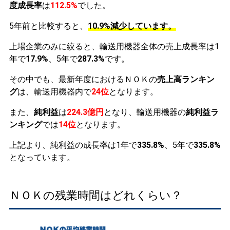
度成長率
は
112.5%
でした。
5年前と比較すると、
10.9%減少しています。
上場企業のみに絞ると、輸送用機器全体の売上成長率は1
年で
17.9%
、5年で
287.3%
です。
その中でも、最新年度におけるＮＯＫの
売上高ランキン
グ
は、輸送用機器内で
24位
となります。
また、
純利益
は
224.3億円
となり、輸送用機器の
純利益ラ
ンキング
では
14位
となります。
上記より、純利益の成長率は1年で
335.8%
、5年で
335.8%
となっています。
ＮＯＫの残業時間はどれくらい？