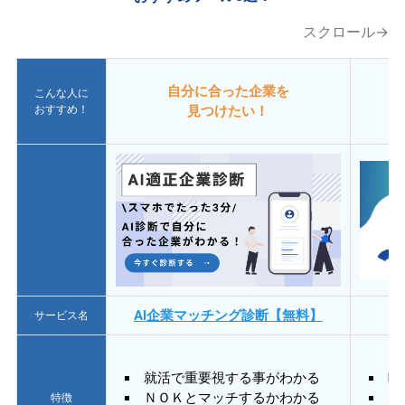
スクロール→
自分に合った企業を
こんな人に
おすすめ！
見つけたい！
AI企業マッチング診断【無料】
サービス名
就活で重要視する事がわかる
E
ＮＯＫとマッチするかわかる
あ
特徴