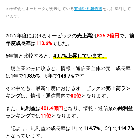
※ 株式会社オービックが発表している
有価証券報告書
を元に集計して
います。
2022年度におけるオービックの
売上高
は
826.2億円
で、
前
年度成長率
は
110.6%
でした。
5年前と比較すると、
40.7%上昇しています。
上場企業のみに絞ると、情報・通信業全体の売上成長率
は1年で
198.5%
、5年で
148.7%
です。
その中でも、最新年度におけるオービックの
売上高ラン
キング
は、情報・通信業内で
80位
となります。
また、
純利益
は
401.4億円
となり、情報・通信業の
純利益
ランキング
では
11位
となります。
上記より、純利益の成長率は1年で
114.7%
、5年で
114.7%
となっています。