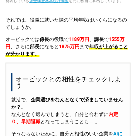
発表している
賃金構造基本統計調査
を元に独自に算出しています。
それでは、役職に就いた際の平均年収はいくらになるの
でしょうか。
オービックでは
係長
の役職で
1189万円
、
課長
で
1555万
円
、さらに
部長
になると
1875万円
まで
年収が上がること
が分かります。
オービックとの相性をチェックしよ
う
就活で、
企業選びをなんとなくで済ましていません
か？
。
なんとなく選んでしまうと、自分と合わずに
内定
０、早期退職
となってしまうことも……。
そうならないために、自分と相性のいい企業を
AIに