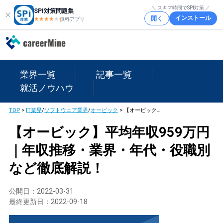
＼ スキマ時間でSPI対策 ／
SPI対策問題集
インストール
開く
★★★★
★
★
無料アプリ
業界一覧
記事一覧
就活ノウハウ
TOP
>
IT業界
/
ソフトウェア業界
/
オービック
>
【オービック】平均年収959万円｜年収推移・業界・年代・役職別など徹底解説！
【オービック】平均年収959万円
｜年収推移・業界・年代・役職別
など徹底解説！
公開日：
2022-03-31
最終更新日：
2022-09-18