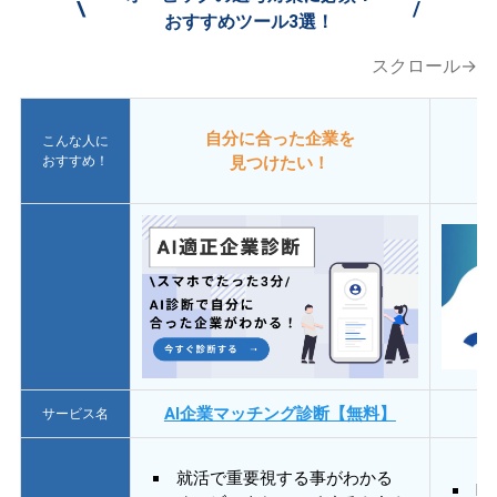
\
/
おすすめツール3選！
スクロール→
自分に合った企業を
こんな人に
おすすめ！
見つけたい！
AI企業マッチング診断【無料】
サービス名
就活で重要視する事がわかる
E