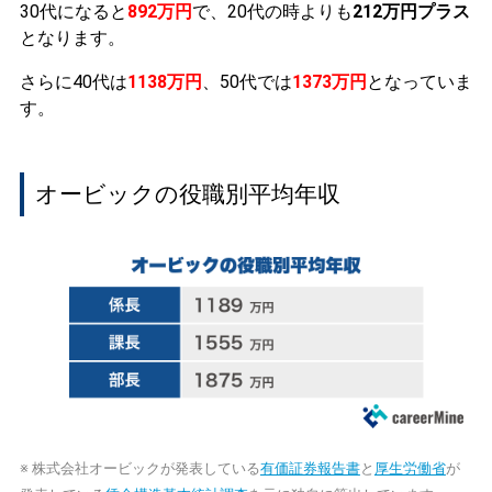
30代になると
892万円
で、20代の時よりも
212万円プラス
となります。
さらに40代は
1138万円
、50代では
1373万円
となっていま
す。
オービックの役職別平均年収
※ 株式会社オービックが発表している
有価証券報告書
と
厚生労働省
が