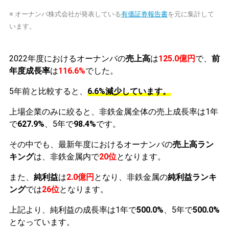
※ オーナンバ株式会社が発表している
有価証券報告書
を元に集計して
います。
2022年度におけるオーナンバの
売上高
は
125.0億円
で、
前
年度成長率
は
116.6%
でした。
5年前と比較すると、
6.6%減少しています。
上場企業のみに絞ると、非鉄金属全体の売上成長率は1年
で
627.9%
、5年で
98.4%
です。
その中でも、最新年度におけるオーナンバの
売上高ラン
キング
は、非鉄金属内で
20位
となります。
また、
純利益
は
2.0億円
となり、非鉄金属の
純利益ランキ
ング
では
26位
となります。
上記より、純利益の成長率は1年で
500.0%
、5年で
500.0%
となっています。