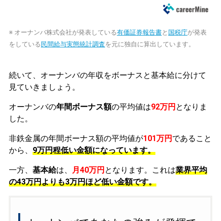
※ オーナンバ株式会社が発表している
有価証券報告書
と
国税庁
が発表
をしている
民間給与実態統計調査
を元に独自に算出しています。
続いて、オーナンバの年収をボーナスと基本給に分けて
見ていきましょう。
オーナンバの
年間ボーナス額
の平均値は
92万円
となりま
した。
非鉄金属の年間ボーナス額の平均値が
101万円
であること
から、
9万円程低い金額になっています。
一方、
基本給
は、
月40万円
となります。これは
業界平均
の
43万円よりも3万円ほど低い金額です。