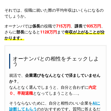
それでは、役職に就いた際の平均年収はいくらになるの
でしょうか。
オーナンバでは
係長
の役職で
715万円
、
課長
で
935万円
、
さらに
部長
になると
1128万円
まで
年収が上がることが分
かります。
オーナンバとの相性をチェックしよ
う
就活で、
企業選びをなんとなくで済ましていません
か？
。
なんとなく選んでしまうと、自分と合わずに
内定
０、早期退職
となってしまうことも……。
そうならないために、自分と相性のいい企業を
AIに
診断してもらう
のがおすすめです。質問に答えるだ