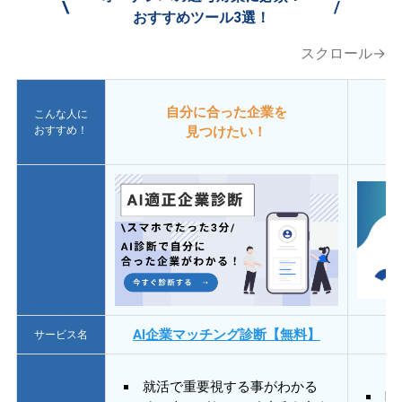
\
/
おすすめツール3選！
スクロール→
自分に合った企業を
こんな人に
おすすめ！
見つけたい！
AI企業マッチング診断【無料】
サービス名
就活で重要視する事がわかる
E