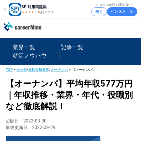
＼ スキマ時間でSPI対策 ／
SPI対策問題集
インストール
開く
★★★★
★
★
無料アプリ
業界一覧
記事一覧
就活ノウハウ
TOP
>
未分類
/
非鉄金属業界
/
オーナンバ
>
【オーナンバ】平均年収577万円｜年収推移・業界・年代・役職別など徹底解説！
【オーナンバ】平均年収577万円
｜年収推移・業界・年代・役職別
など徹底解説！
公開日：
2022-03-30
最終更新日：
2022-09-29