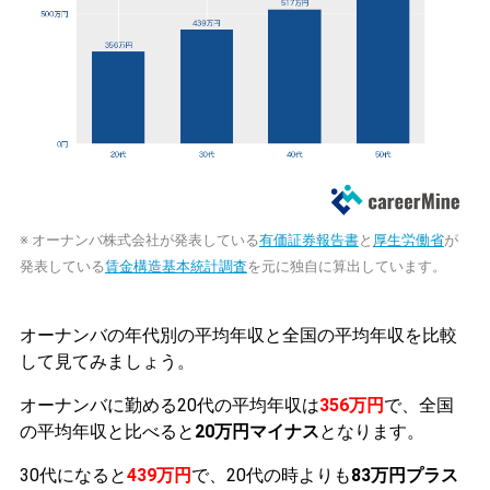
※ オーナンバ株式会社が発表している
有価証券報告書
と
厚生労働省
が
発表している
賃金構造基本統計調査
を元に独自に算出しています。
オーナンバの年代別の平均年収と全国の平均年収を比較
して見てみましょう。
オーナンバに勤める20代の平均年収は
356万円
で、全国
の平均年収と比べると
20万円マイナス
となります。
30代になると
439万円
で、20代の時よりも
83万円プラス