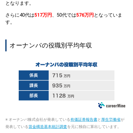
となります。
さらに40代は
517万円
、50代では
576万円
となっていま
す。
オーナンバの役職別平均年収
※ オーナンバ株式会社が発表している
有価証券報告書
と
厚生労働省
が
発表している
賃金構造基本統計調査
を元に独自に算出しています。