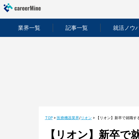
業界一覧
記事一覧
就活ノウ
TOP
>
医療機器業界
/
リオン
>
【リオン】新卒で