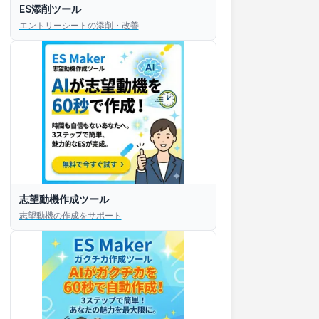
ES添削ツール
エントリーシートの添削・改善
志望動機作成ツール
志望動機の作成をサポート
すぐESを
してほしい！