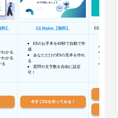
無料】
ES Maker【無料】
ES添削・面
ESのお手本を60秒で自動で作
30秒
成
がわかる
30秒
あなただけのESの見本を作れ
かわかる
作成
る
かる
AIと
質問や文字数を自由に設定
る
可！
iO
今すぐESを作ってみる！
And