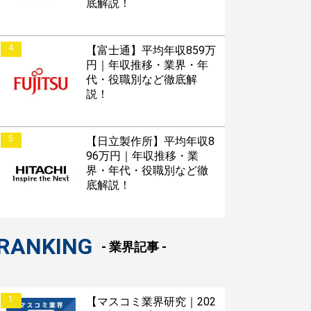
底解説！
4
【富士通】平均年収859万
円｜年収推移・業界・年
代・役職別など徹底解
説！
5
【日立製作所】平均年収8
96万円｜年収推移・業
界・年代・役職別など徹
底解説！
RANKING
- 業界記事 -
1
【マスコミ業界研究｜202