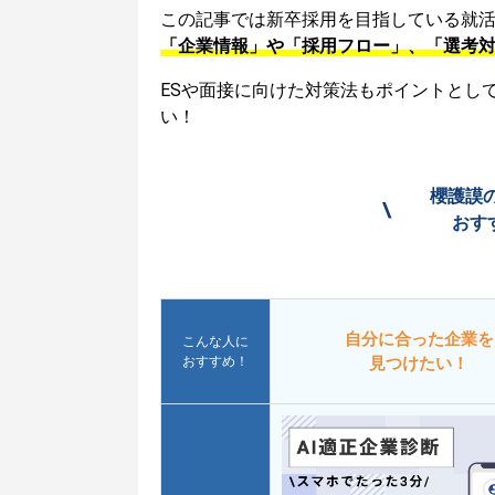
この記事では新卒採用を目指している就
「企業情報」や「採用フロー」、「選考
ESや面接に向けた対策法もポイントとし
い！
櫻護謨
\
おす
自分に合った企業を
こんな人に
おすすめ！
見つけたい！