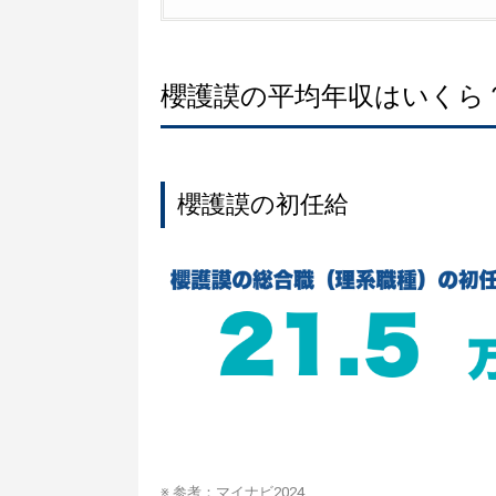
櫻護謨の平均年収はいくら
櫻護謨の初任給
※ 参考：
マイナビ2024