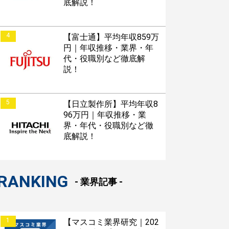
底解説！
4
【富士通】平均年収859万
円｜年収推移・業界・年
代・役職別など徹底解
説！
5
【日立製作所】平均年収8
96万円｜年収推移・業
界・年代・役職別など徹
底解説！
RANKING
- 業界記事 -
1
【マスコミ業界研究｜202