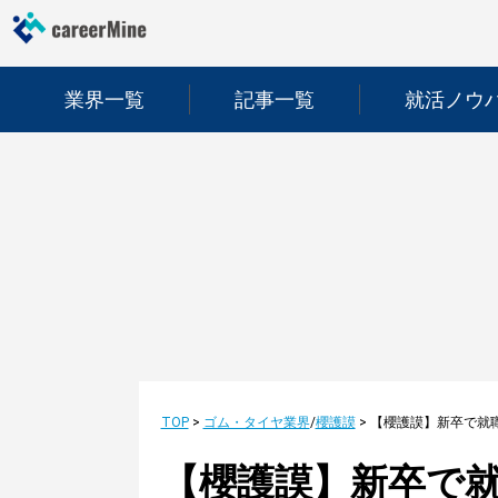
業界一覧
記事一覧
就活ノウ
TOP
>
ゴム・タイヤ業界
/
櫻護謨
>
【櫻護謨】新卒で