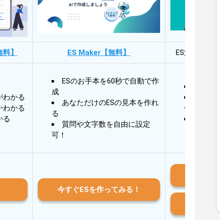
無料】
ES Maker【無料】
ES添削・面
ESのお手本を60秒で自動で作
30秒
成
がわかる
30秒
あなただけのESの見本を作れ
かわかる
作成
る
かる
AIと
質問や文字数を自由に設定
る
可！
iO
今すぐESを作ってみる！
And