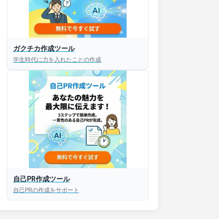
ガクチカ作成ツール
接対策アプリ【無料】
学生時代に力を入れたことの作成
以内にあなたのESを添削
以内にあなただけのESを
対話して面接練習ができ
S版はこちら
自己PR作成ツール
自己PRの作成をサポート
roid版はこちら