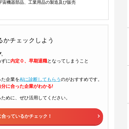
宇宙機器部品、工業用品の製造及び販売
るかチェックしよう
び
。
わずに
内定０、早期退職
となってしまうこと
った企業を
AIに診断してもらう
のがおすすめです。
分に合った企業がわかる!
るために、ぜひ活用してください。
に合っているかチェック！