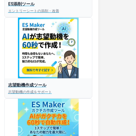
ES添削ツール
エントリーシートの添削・改善
志望動機作成ツール
志望動機の作成をサポート
すぐESを
してほしい！