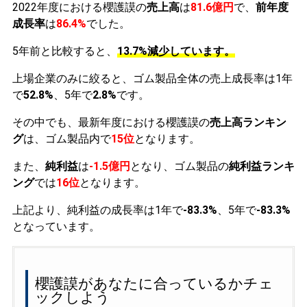
2022年度における櫻護謨の
売上高
は
81.6億円
で、
前年度
成長率
は
86.4%
でした。
5年前と比較すると、
13.7%減少しています。
上場企業のみに絞ると、ゴム製品全体の売上成長率は1年
で
52.8%
、5年で
2.8%
です。
その中でも、最新年度における櫻護謨の
売上高ランキン
グ
は、ゴム製品内で
15位
となります。
また、
純利益
は
-1.5億円
となり、ゴム製品の
純利益ランキ
ング
では
16位
となります。
上記より、純利益の成長率は1年で
-83.3%
、5年で
-83.3%
となっています。
櫻護謨があなたに合っているかチェ
ックしよう