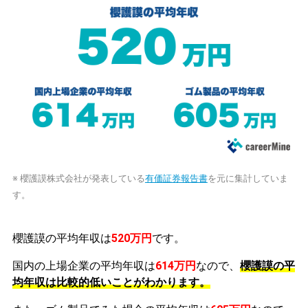
※ 櫻護謨株式会社が発表している
有価証券報告書
を元に集計していま
す。
櫻護謨の平均年収は
520万円
です。
国内の上場企業の平均年収は
614万円
なので、
櫻護謨の平
均年収は比較的低いことがわかります。