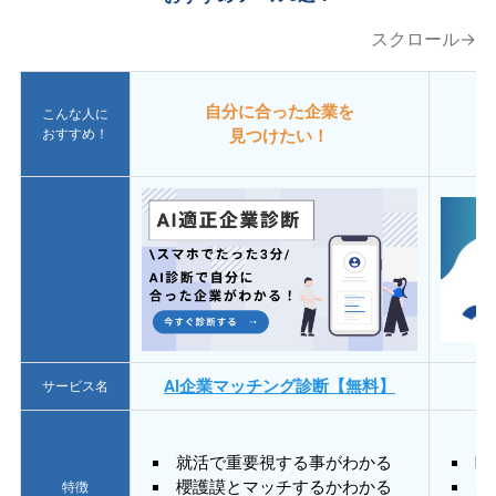
スクロール→
自分に合った企業を
こんな人に
おすすめ！
見つけたい！
AI企業マッチング診断【無料】
サービス名
就活で重要視する事がわかる
E
櫻護謨とマッチするかわかる
あ
特徴