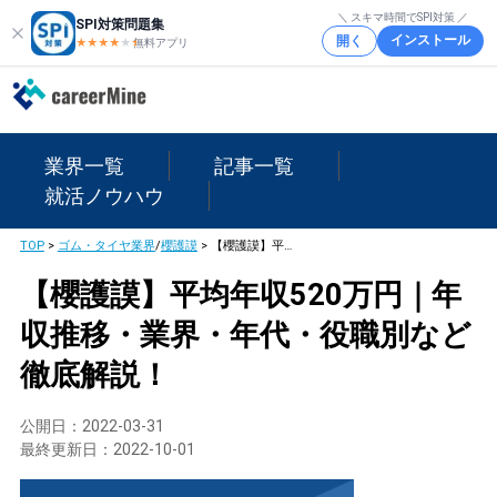
＼ スキマ時間でSPI対策 ／
SPI対策問題集
インストール
開く
★★★★
★
★
無料アプリ
業界一覧
記事一覧
就活ノウハウ
TOP
>
ゴム・タイヤ業界
/
櫻護謨
>
【櫻護謨】平均年収520万円｜年収推移・業界・年代・役職別など徹底解説！
【櫻護謨】平均年収520万円｜年
収推移・業界・年代・役職別など
徹底解説！
公開日：
2022-03-31
最終更新日：
2022-10-01