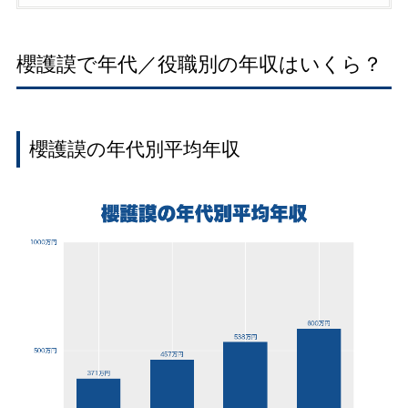
櫻護謨で年代／役職別の年収はいくら？
櫻護謨の年代別平均年収