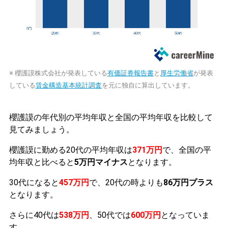
※ 櫻護謨株式会社が発表している
有価証券報告書
と
厚生労働省
が発表
している
賃金構造基本統計調査
を元に独自に算出しています。
櫻護謨の年代別の平均年収と全国の平均年収を比較して
見てみましょう。
櫻護謨に勤める20代の平均年収は
371万円
で、全国の平
均年収と比べると
5万円マイナス
となります。
30代になると
457万円
で、20代の時よりも
86万円プラス
となります。
さらに40代は
538万円
、50代では
600万円
となっていま
す。