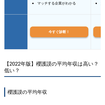
マッチする企業がわかる
質
今すぐ診断！
【2022年版】櫻護謨の平均年収は高い？
低い？
櫻護謨の平均年収