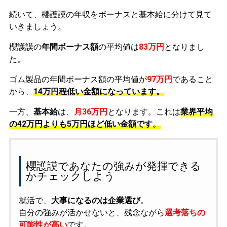
続いて、櫻護謨の年収をボーナスと基本給に分けて見て
いきましょう。
櫻護謨の
年間ボーナス額
の平均値は
83万円
となりまし
た。
ゴム製品の年間ボーナス額の平均値が
97万円
であること
から、
14万円程低い金額になっています。
一方、
基本給
は、
月36万円
となります。これは
業界平均
の
42万円よりも5万円ほど低い金額です。
櫻護謨であなたの強みが発揮できる
かチェックしよう
就活で、
大事になるのは企業選び
。
自分の強みが活かせないと、残念ながら
選考落ちの
可能性が高い
です。