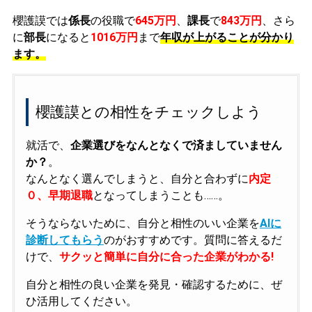
櫻護謨では
係長
の役職で
645万円
、
課長
で
843万円
、さら
に
部長
になると
1016万円
まで
年収が上がることが分かり
ます。
櫻護謨との相性をチェックしよう
就活で、
企業選びをなんとなくで済ましていません
か？
。
なんとなく選んでしまうと、自分と合わずに
内定
０、早期退職
となってしまうことも……。
そうならないために、自分と相性のいい企業を
AIに
診断してもらう
のがおすすめです。質問に答えるだ
けで、
サクッと簡単に自分に合った企業がわかる!
自分と相性の良い企業を発見・確認するために、ぜ
ひ活用してください。