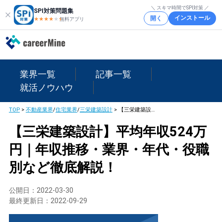
＼ スキマ時間でSPI対策 ／
SPI対策問題集
インストール
開く
★★★★
★
★
無料アプリ
業界一覧
記事一覧
就活ノウハウ
TOP
>
不動産業界
/
住宅業界
/
三栄建築設計
>
【三栄建築設計】平均年収524万円｜年収推移・業界・年代・役職別など徹底解説！
【三栄建築設計】平均年収524万
円｜年収推移・業界・年代・役職
別など徹底解説！
公開日：
2022-03-30
最終更新日：
2022-09-29