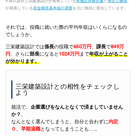
※ 株式会社三栄建築設計が発表している
有価証券報告書
と
厚生労働省
が発表している
賃金構造基本統計調査
を元に独自に算出しています。
それでは、役職に就いた際の平均年収はいくらになるの
でしょうか。
三栄建築設計では
係長
の役職で
650万円
、
課長
で
849万
円
、さらに
部長
になると
1024万円
まで
年収が上がること
が分かります。
三栄建築設計との相性をチェックし
よう
就活で、
企業選びをなんとなくで済ましていません
か？
。
なんとなく選んでしまうと、自分と合わずに
内定
０、早期退職
となってしまうことも……。