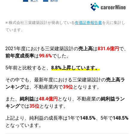
※ 株式会社三栄建築設計が発表している
有価証券報告書
を元に集計し
ています。
2021年度における三栄建築設計の
売上高
は
831.6億円
で、
前年度成長率
は
99.6%
でした。
5年前と比較すると、
8.8%上昇しています。
その中でも、最新年度における三栄建築設計の
売上高ラ
ンキング
は、不動産業内で
39位
となります。
また、
純利益
は
48.4億円
となり、不動産業の
純利益ラン
キング
では
35位
となります。
上記より、純利益の成長率は1年で
148.5%
、5年で
148.5%
となっています。