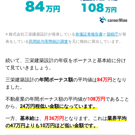
※ 株式会社三栄建築設計が発表している
有価証券報告書
と
国税庁
が発
表をしている
民間給与実態統計調査
を元に独自に算出しています。
続いて、三栄建築設計の年収をボーナスと基本給に分け
て見ていきましょう。
三栄建築設計の
年間ボーナス額
の平均値は
84万円
となり
ました。
不動産業の年間ボーナス額の平均値が
108万円
であること
から、
24万円程低い金額になっています。
一方、
基本給
は、
月36万円
となります。これは
業界平均
の
47万円よりも10万円ほど低い金額です。