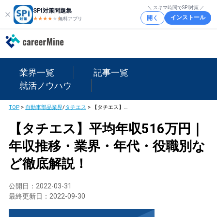
＼ スキマ時間でSPI対策 ／
SPI対策問題集
インストール
開く
★★★★
★
★
無料アプリ
業界一覧
記事一覧
就活ノウハウ
TOP
>
自動車部品業界
/
タチエス
>
【タチエス】平均年収516万円｜年収推移・業界・年代・役職別など徹底解説！
【タチエス】平均年収516万円｜
年収推移・業界・年代・役職別な
ど徹底解説！
公開日：
2022-03-31
最終更新日：
2022-09-30