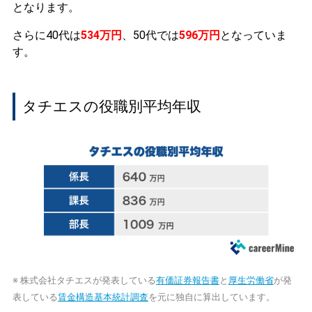
となります。
さらに40代は
534万円
、50代では
596万円
となっていま
す。
タチエスの役職別平均年収
※ 株式会社タチエスが発表している
有価証券報告書
と
厚生労働省
が発
表している
賃金構造基本統計調査
を元に独自に算出しています。