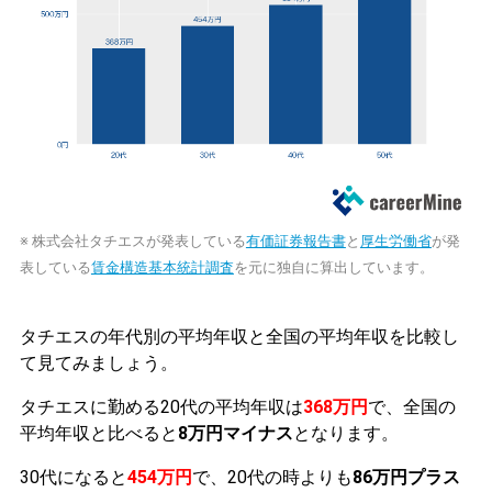
※ 株式会社タチエスが発表している
有価証券報告書
と
厚生労働省
が発
表している
賃金構造基本統計調査
を元に独自に算出しています。
タチエスの年代別の平均年収と全国の平均年収を比較し
て見てみましょう。
タチエスに勤める20代の平均年収は
368万円
で、全国の
平均年収と比べると
8万円マイナス
となります。
30代になると
454万円
で、20代の時よりも
86万円プラス