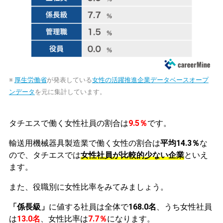
※
厚生労働省
が発表している
女性の活躍推進企業データベースオープ
ンデータ
を元に集計しています。
タチエスで働く女性社員の割合は
9.5％
です。
輸送用機械器具製造業で働く女性の割合は
平均14.3％
な
ので、タチエスでは
女性社員が比較的少ない企業
といえ
ます。
また、役職別に女性比率をみてみましょう。
「係長級」
に値する社員は全体で
168.0名
、うち女性社員
は
13.0名
、女性比率は
7.7％
になります。