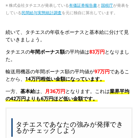
※ 株式会社タチエスが発表している
有価証券報告書
と
国税庁
が発表を
している
民間給与実態統計調査
を元に独自に算出しています。
続いて、タチエスの年収をボーナスと基本給に分けて見
ていきましょう。
タチエスの
年間ボーナス額
の平均値は
83万円
となりまし
た。
輸送用機器の年間ボーナス額の平均値が
97万円
であるこ
とから、
14万円程低い金額になっています。
一方、
基本給
は、
月36万円
となります。これは
業界平均
の
42万円よりも6万円ほど低い金額です。
タチエスであなたの強みが発揮でき
るかチェックしよう