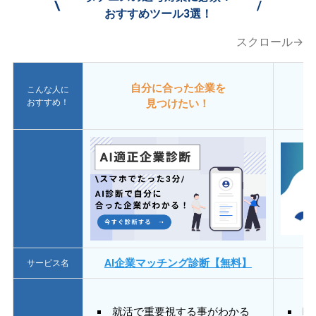
\
/
おすすめツール3選！
スクロール→
自分に合った企業を
こんな人に
おすすめ！
見つけたい！
AI企業マッチング診断【無料】
サービス名
就活で重要視する事がわかる
E