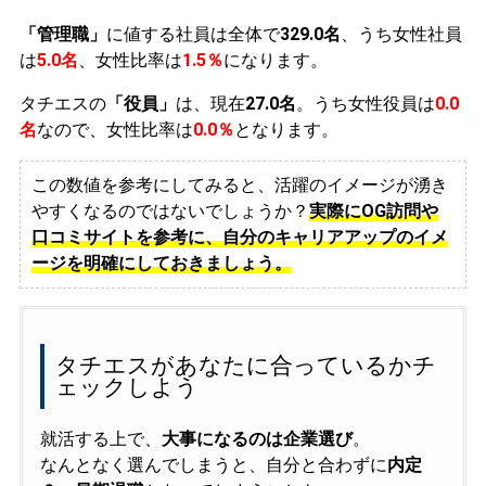
「管理職」
に値する社員は全体で
329.0名
、うち女性社員
は
5.0名
、女性比率は
1.5％
になります。
タチエスの
「役員」
は、現在
27.0名
。うち女性役員は
0.0
名
なので、女性比率は
0.0％
となります。
この数値を参考にしてみると、活躍のイメージが湧き
やすくなるのではないでしょうか？
実際にOG訪問や
口コミサイトを参考に、自分のキャリアアップのイメ
ージを明確にしておきましょう。
タチエスがあなたに合っているかチ
ェックしよう
就活する上で、
大事になるのは企業選び
。
なんとなく選んでしまうと、自分と合わずに
内定