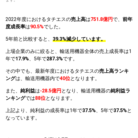
2022年度におけるタチエスの
売上高
は
751.8億円
で、
前年
度成長率
は
90.5%
でした。
5年前と比較すると、
39.3%減少しています。
上場企業のみに絞ると、輸送用機器全体の売上成長率は1
年で
17.9%
、5年で
287.3%
です。
その中でも、最新年度におけるタチエスの
売上高ランキ
ング
は、輸送用機器内で
40位
となります。
また、
純利益
は
-28.5億円
となり、輸送用機器の
純利益ラ
ンキング
では
88位
となります。
上記より、純利益の成長率は1年で
37.5%
、5年で
37.5%
と
なっています。