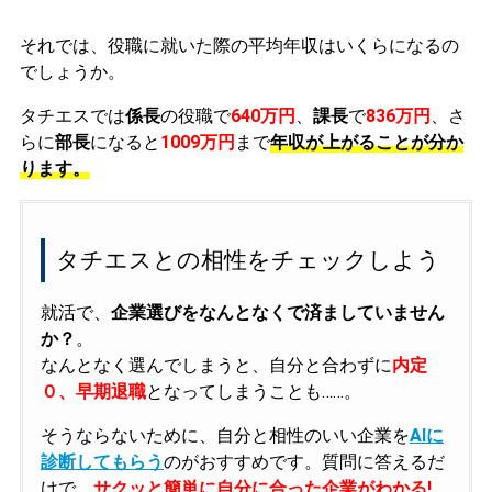
それでは、役職に就いた際の平均年収はいくらになるの
でしょうか。
タチエスでは
係長
の役職で
640万円
、
課長
で
836万円
、さ
らに
部長
になると
1009万円
まで
年収が上がることが分か
ります。
タチエスとの相性をチェックしよう
就活で、
企業選びをなんとなくで済ましていません
か？
。
なんとなく選んでしまうと、自分と合わずに
内定
０、早期退職
となってしまうことも……。
そうならないために、自分と相性のいい企業を
AIに
診断してもらう
のがおすすめです。質問に答えるだ
けで、
サクッと簡単に自分に合った企業がわかる!