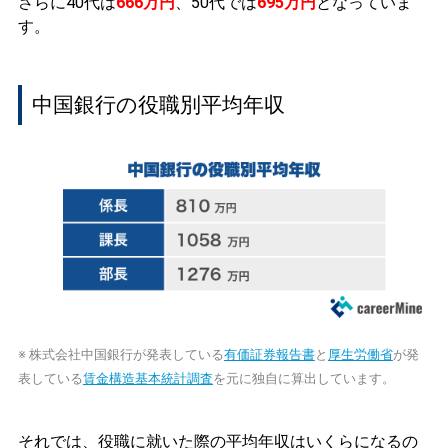
さらに40代は
666万円
、50代では
695万円
となっていま
す。
中国銀行の役職別平均年収
※ 株式会社中国銀行が発表している
有価証券報告書
と
厚生労働省
が発
表している
賃金構造基本統計調査
を元に独自に算出しています。
それでは、役職に就いた際の平均年収はいくらになるの