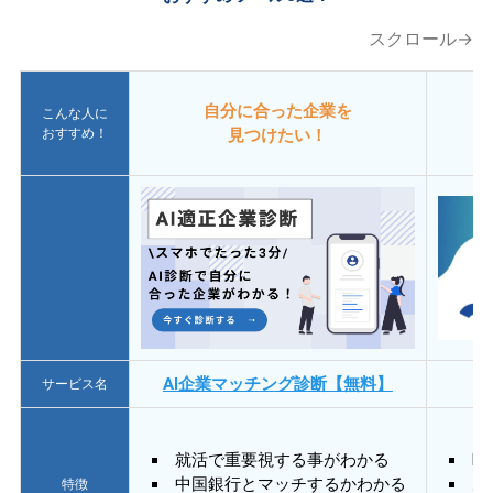
スクロール→
自分に合った企業を
こんな人に
おすすめ！
見つけたい！
AI企業マッチング診断【無料】
サービス名
就活で重要視する事がわかる
E
中国銀行とマッチするかわかる
あ
特徴