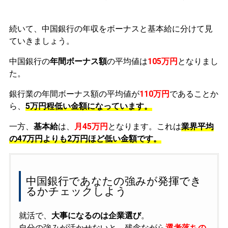
続いて、中国銀行の年収をボーナスと基本給に分けて見
ていきましょう。
中国銀行の
年間ボーナス額
の平均値は
105万円
となりまし
た。
銀行業の年間ボーナス額の平均値が
110万円
であることか
ら、
5万円程低い金額になっています。
一方、
基本給
は、
月45万円
となります。これは
業界平均
の
47万円よりも2万円ほど低い金額です。
中国銀行であなたの強みが発揮でき
るかチェックしよう
就活で、
大事になるのは企業選び
。
自分の強みが活かせないと、残念ながら
選考落ちの