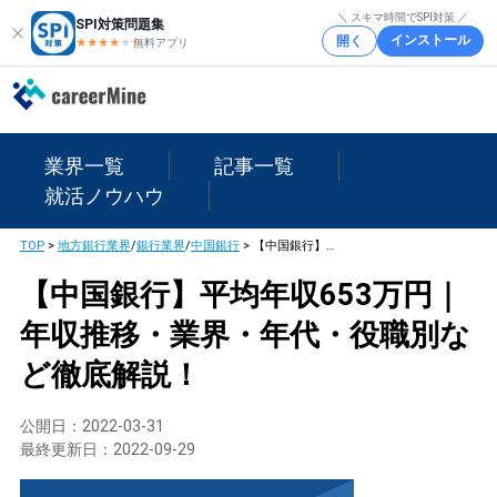
＼ スキマ時間でSPI対策 ／
SPI対策問題集
インストール
開く
★★★★
★
★
無料アプリ
業界一覧
記事一覧
就活ノウハウ
TOP
>
地方銀行業界
/
銀行業界
/
中国銀行
>
【中国銀行】平均年収653万円｜年収推移・業界・年代・役職別など徹底解説！
【中国銀行】平均年収653万円｜
年収推移・業界・年代・役職別な
ど徹底解説！
公開日：
2022-03-31
最終更新日：
2022-09-29