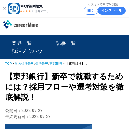
＼ スキマ時間でSPI対策 ／
SPI対策問題集
インストール
開く
★★★★
★
★
無料アプリ
業界一覧
記事一覧
就活ノウハウ
TOP
>
地方銀行業界
/
銀行業界
/
東邦銀行
>
【東邦銀行】新卒で就職するためには？採用フローや選考対策を徹底解説！
【東邦銀行】新卒で就職するため
には？採用フローや選考対策を徹
底解説！
公開日：
2022-09-28
最終更新日：
2022-09-28