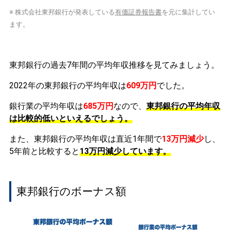
※ 株式会社東邦銀行が発表している
有価証券報告書
を元に集計してい
ます。
東邦銀行の過去7年間の平均年収推移を見てみましょう。
2022年の東邦銀行の平均年収は
609万円
でした。
銀行業の平均年収は
685万円
なので、
東邦銀行の平均年収
は比較的低いといえるでしょう。
また、東邦銀行の平均年収は直近1年間で
13万円
減少
し、
5年前と比較すると
13万円
減少
しています。
東邦銀行のボーナス額