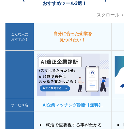
おすすめツール3選！
スクロール→
自分に合った企業を
こんな人に
おすすめ！
見つけたい！
AI企業マッチング診断【無料】
サービス名
就活で重要視する事がわかる
E