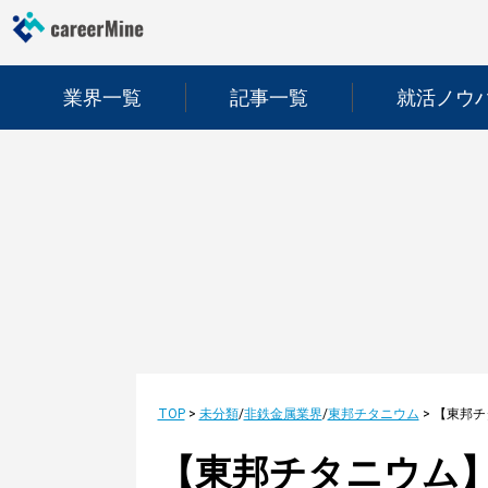
業界一覧
記事一覧
就活ノウ
TOP
>
未分類
/
非鉄金属業界
/
東邦チタニウム
>
【東邦チタニウム】