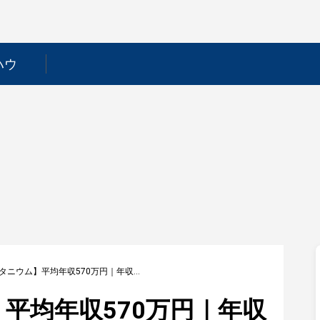
ハウ
【東邦チタニウム】平均年収570万円｜年収推移・業界・年代・役職別など徹底解説！
平均年収570万円｜年収