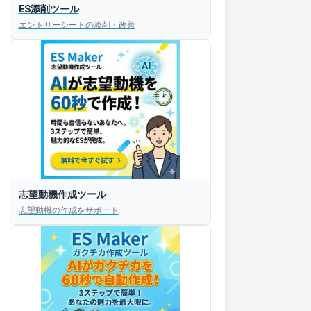
ES添削ツール
エントリーシートの添削・改善
すぐESを
志望動機作成ツール
してほしい！
志望動機の作成をサポート