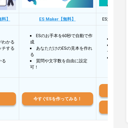
無料】
ES Maker【無料】
ES添削・面
ESのお手本を60秒で自動で作
30秒
がわかる
成
30秒
ッチする
あなただけのESの見本を作れ
作成
る
AIと
かる
質問や文字数を自由に設定
る
可！
iO
今すぐESを作ってみる！
And