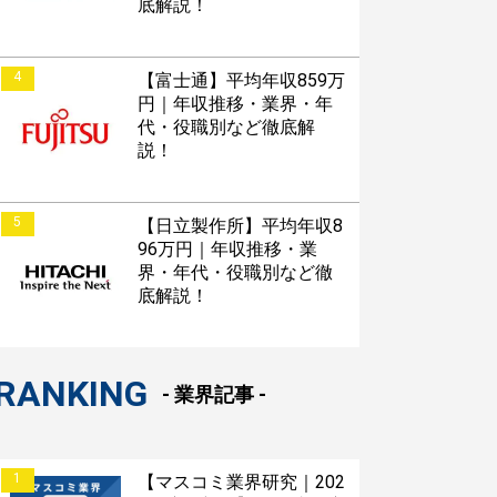
底解説！
4
【富士通】平均年収859万
円｜年収推移・業界・年
代・役職別など徹底解
説！
5
【日立製作所】平均年収8
96万円｜年収推移・業
界・年代・役職別など徹
底解説！
RANKING
- 業界記事 -
1
【マスコミ業界研究｜202