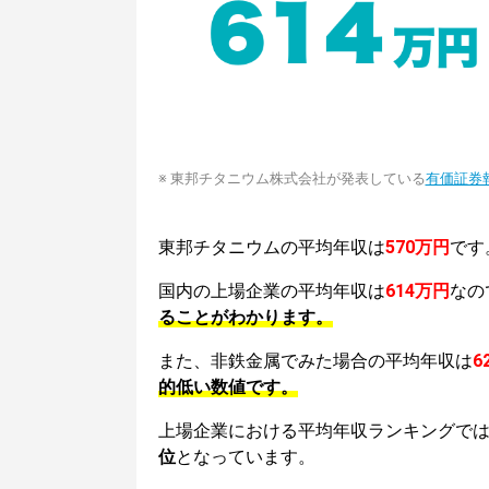
※ 東邦チタニウム株式会社が発表している
有価証券
東邦チタニウムの平均年収は
570万円
です
国内の上場企業の平均年収は
614万円
なの
ることがわかります。
また、非鉄金属でみた場合の平均年収は
6
的低い数値です。
上場企業における平均年収ランキングで
位
となっています。