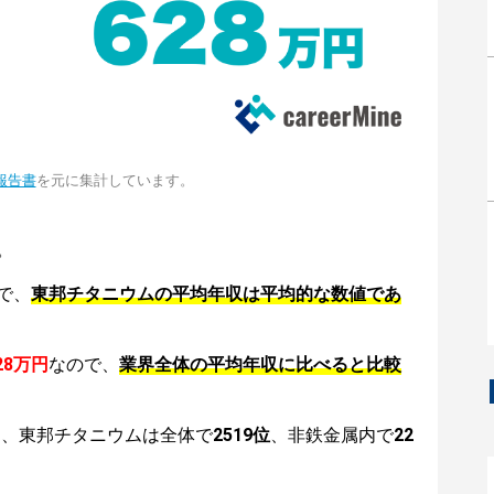
報告書
を元に集計しています。
。
で、
東邦チタニウムの平均年収は平均的な数値であ
28万円
なので、
業界全体の平均年収に比べると比較
は、東邦チタニウムは全体で
2519位
、非鉄金属内で
22