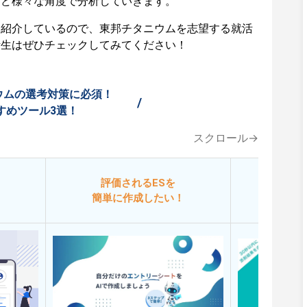
など様々な角度で分析していきます。
も紹介しているので、東邦チタニウムを志望する就活
活生はぜひチェックしてみてください！
ウムの選考対策に必須！
/
すめツール3選！
スクロール→
評価されるESを
今
簡単に作成したい！
添削