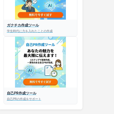
接対策アプリ【無料】
ガクチカ作成ツール
学生時代に力を入れたことの作成
以内にあなたのESを添削
以内にあなただけのESを
対話して面接練習ができ
S版はこちら
自己PR作成ツール
roid版はこちら
自己PRの作成をサポート